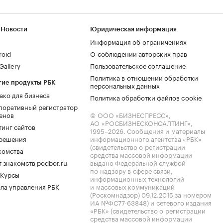
 Новости
Юридическая информация
Информация об ограничениях
roid
О соблюдении авторских прав
allery
Пользовательское соглашение
Политика в отношении обработки
гие продукты РБК
персональных данных
ако для бизнеса
Политика обработки файлов cookie
поративный регистратор
енов
© ООО «БИЗНЕСПРЕСС»,
АО «РОСБИЗНЕСКОНСАЛТИНГ»,
тинг сайтов
1995–2026
. Сообщения и материалы
.решения
информационного агентства «РБК»
(свидетельство о регистрации
комства
средства массовой информации
 знакомств podbor.ru
выдано Федеральной службой
по надзору в сфере связи,
 Курсы
информационных технологий
ла управления РБК
и массовых коммуникаций
(Роскомнадзор) 09.12.2015 за номером
ИА №ФС77-63848) и сетевого издания
«РБК» (свидетельство о регистрации
средства массовой информации