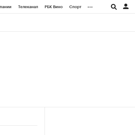
...
пании
Телеканал
РБК Вино
Спорт
ые проекты
Город
Стиль
Крипто
Спецпроекты СПб
логии и медиа
Финансы