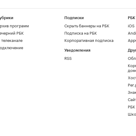
убрики
Подписки
РБК
рхив программ
Скрыть баннеры на РБК
iOS
ечерний РБК
Подписка на РБК
And
 телеканале
Корпоративная подписка
AppG
одключение
Уведомления
Дру
RSS
Обл
Кор
дом
Хос
Рег
Зна
Сайт
РБК
Шко