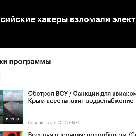
:00
/
00:00
ссийские хакеры взломали элек
ски программы
Обстрел ВСУ / Санкции для авиако
Крым восстановит водоснабжение
23:50
Стартап
25 фев 2022, 08:31
Военная операция: подробности /С