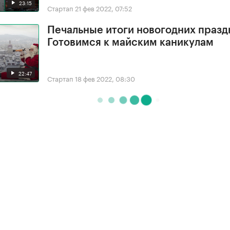
23:15
Стартап
21 фев 2022, 07:52
Печальные итоги новогодних празд
Готовимся к майским каникулам
22:47
Стартап
18 фев 2022, 08:30