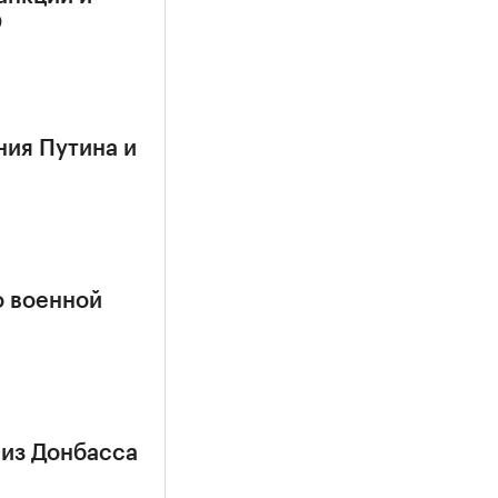
О
ния Путина и
о военной
 из Донбасса