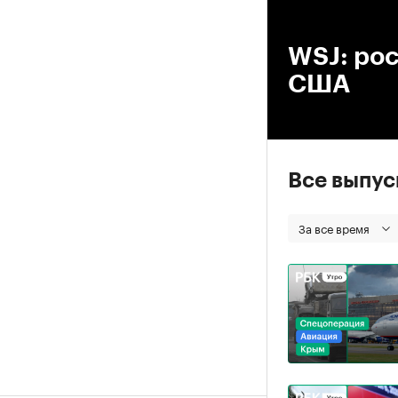
00
WSJ: ро
США
Все выпу
За все время