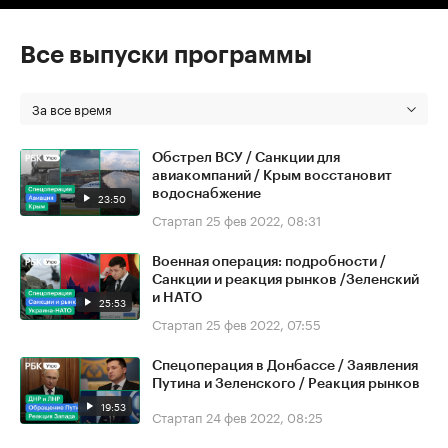
Все выпуски программы
За все время
Обстрел ВСУ / Санкции для
авиакомпаний / Крым восстановит
водоснабжение
23:50
Стартап
25 фев 2022, 08:31
Военная операция: подробности /
Санкции и реакция рынков /Зеленский
и НАТО
25:53
Стартап
25 фев 2022, 07:55
Спецоперация в Донбассе / Заявления
Путина и Зеленского / Реакция рынков
19:53
Стартап
24 фев 2022, 08:25