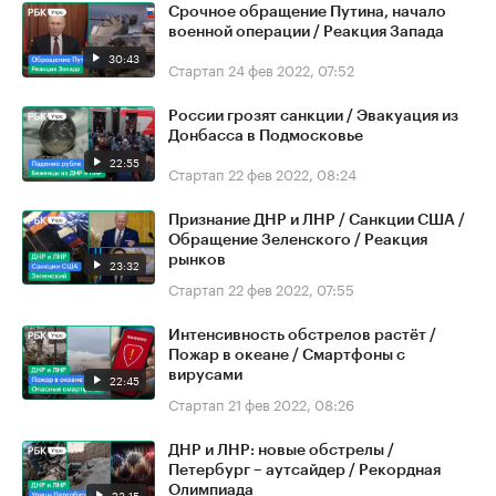
Срочное обращение Путина, начало
военной операции / Реакция Запада
30:43
Стартап
24 фев 2022, 07:52
России грозят санкции / Эвакуация из
Донбасса в Подмосковье
22:55
Стартап
22 фев 2022, 08:24
Признание ДНР и ЛНР / Санкции США /
Обращение Зеленского / Реакция
рынков
23:32
Стартап
22 фев 2022, 07:55
Интенсивность обстрелов растёт /
Пожар в океане / Смартфоны с
вирусами
22:45
Стартап
21 фев 2022, 08:26
ДНР и ЛНР: новые обстрелы /
Петербург – аутсайдер / Рекордная
Олимпиада
23:15