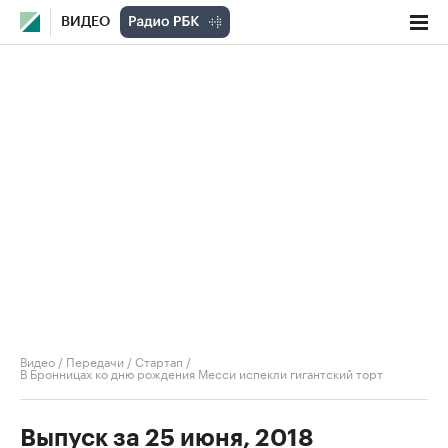
ВИДЕО
Видео
/
Передачи
/
Стартап
/
В Бронницах ко дню рождения Месси испекли гигантский торт
Выпуск за 25 июня, 2018