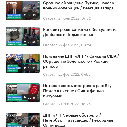
Срочное обращение Путина, начало
военной операции / Реакция Запада
30:43
Стартап
24 фев 2022, 07:52
России грозят санкции / Эвакуация из
Донбасса в Подмосковье
22:55
Стартап
22 фев 2022, 08:24
Признание ДНР и ЛНР / Санкции США /
Обращение Зеленского / Реакция
рынков
23:32
Стартап
22 фев 2022, 07:55
Интенсивность обстрелов растёт /
Пожар в океане / Смартфоны с
вирусами
22:45
Стартап
21 фев 2022, 08:26
ДНР и ЛНР: новые обстрелы /
Петербург – аутсайдер / Рекордная
Олимпиада
23:15