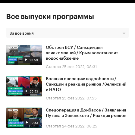
Все выпуски программы
За все время
Обстрел ВСУ / Санкции для
авиакомпаний / Крым восстановит
водоснабжение
23:50
Стартап
25 фев 2022, 08:31
Военная операция: подробности /
Санкции и реакция рынков /Зеленский
и НАТО
25:53
Стартап
25 фев 2022, 07:55
Спецоперация в Донбассе / Заявления
Путина и Зеленского / Реакция рынков
19:53
Стартап
24 фев 2022, 08:25