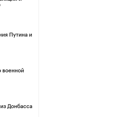
О
ния Путина и
о военной
 из Донбасса