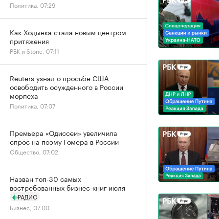
Политика, 07:29
Как Ходынка стала новым центром
притяжения
РБК и Stone, 07:11
Reuters узнал о просьбе США
освободить осужденного в России
морпеха
Политика, 07:07
Премьера «Одиссеи» увеличила
спрос на поэму Гомера в России
Общество, 07:02
Назван топ-30 самых
востребованных бизнес-книг июля
РАДИО
Бизнес, 07:00