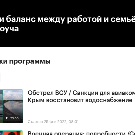
:00
/
00:00
и баланс между работой и семьё
Коуча
ски программы
Обстрел ВСУ / Санкции для авиако
Крым восстановит водоснабжение
23:50
Стартап
25 фев 2022, 08:31
Военная операция: подробности /С