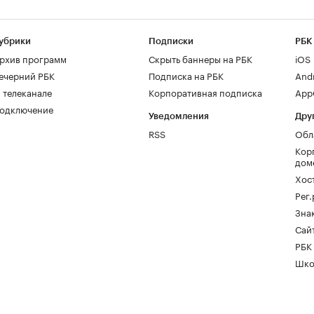
убрики
Подписки
РБК
рхив программ
Скрыть баннеры на РБК
iOS
ечерний РБК
Подписка на РБК
And
 телеканале
Корпоративная подписка
AppG
одключение
Уведомления
Дру
RSS
Обл
Кор
дом
Хос
Рег
Зна
Сайт
РБК
Шко