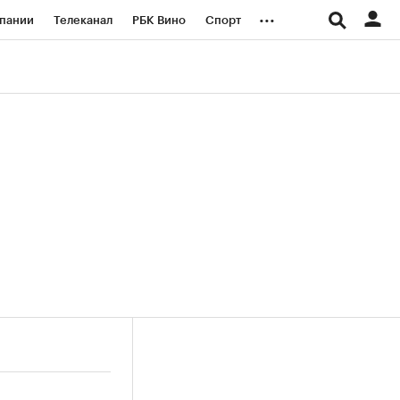
...
пании
Телеканал
РБК Вино
Спорт
ые проекты
Город
Стиль
Крипто
Спецпроекты СПб
логии и медиа
Финансы