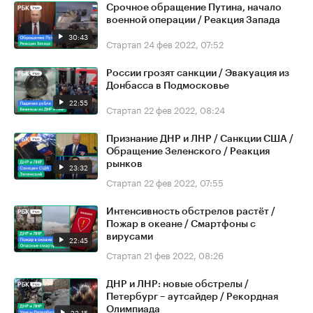
Срочное обращение Путина, начало
военной операции / Реакция Запада
30:43
Стартап
24 фев 2022, 07:52
России грозят санкции / Эвакуация из
Донбасса в Подмосковье
22:55
Стартап
22 фев 2022, 08:24
Признание ДНР и ЛНР / Санкции США /
Обращение Зеленского / Реакция
рынков
23:32
Стартап
22 фев 2022, 07:55
Интенсивность обстрелов растёт /
Пожар в океане / Смартфоны с
вирусами
22:45
Стартап
21 фев 2022, 08:26
ДНР и ЛНР: новые обстрелы /
Петербург – аутсайдер / Рекордная
Олимпиада
23:15