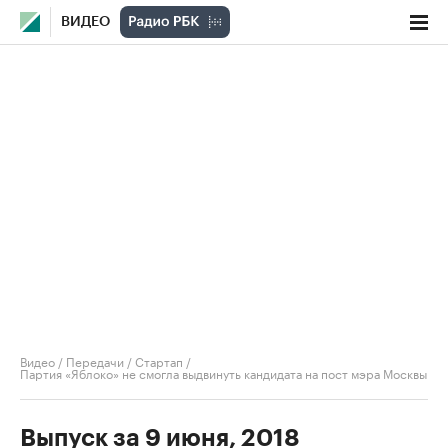
ВИДЕО
Видео
/
Передачи
/
Стартап
/
Партия «Яблоко» не смогла выдвинуть кандидата на пост мэра Москвы
Выпуск за 9 июня, 2018