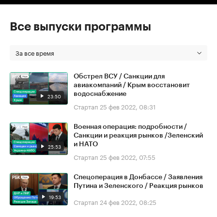
Все выпуски программы
За все время
Обстрел ВСУ / Санкции для
авиакомпаний / Крым восстановит
водоснабжение
23:50
Стартап
25 фев 2022, 08:31
Военная операция: подробности /
Санкции и реакция рынков /Зеленский
и НАТО
25:53
Стартап
25 фев 2022, 07:55
Спецоперация в Донбассе / Заявления
Путина и Зеленского / Реакция рынков
19:53
Стартап
24 фев 2022, 08:25