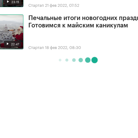
23:15
Стартап
21 фев 2022, 07:52
Печальные итоги новогодних празд
Готовимся к майским каникулам
22:47
Стартап
18 фев 2022, 08:30