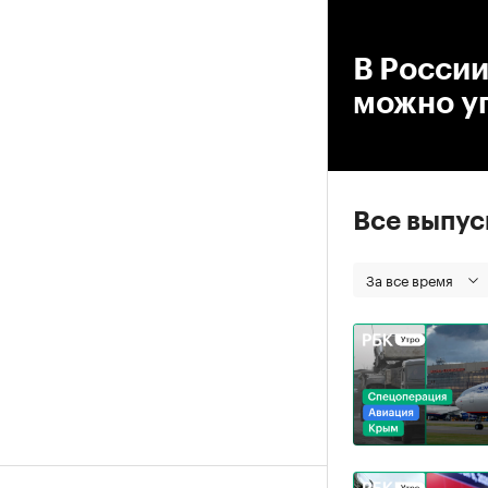
00
В России
можно у
Все выпу
За все время