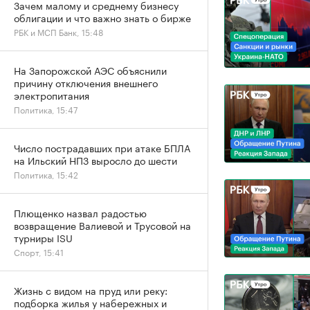
Зачем малому и среднему бизнесу
облигации и что важно знать о бирже
РБК и МСП Банк, 15:48
На Запорожской АЭС объяснили
причину отключения внешнего
электропитания
Политика, 15:47
Число пострадавших при атаке БПЛА
на Ильский НПЗ выросло до шести
Политика, 15:42
Плющенко назвал радостью
возвращение Валиевой и Трусовой на
турниры ISU
Спорт, 15:41
Жизнь с видом на пруд или реку:
подборка жилья у набережных и