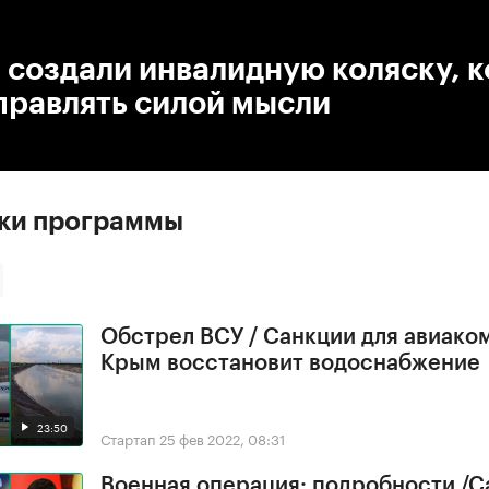
:00
/
00:00
 создали инвалидную коляску, 
правлять силой мысли
ски программы
Обстрел ВСУ / Санкции для авиако
Крым восстановит водоснабжение
23:50
Стартап
25 фев 2022, 08:31
Военная операция: подробности /С