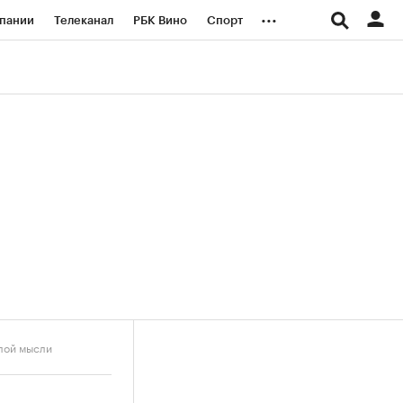
...
пании
Телеканал
РБК Вино
Спорт
ые проекты
Город
Стиль
Крипто
Спецпроекты СПб
логии и медиа
Финансы
илой мысли