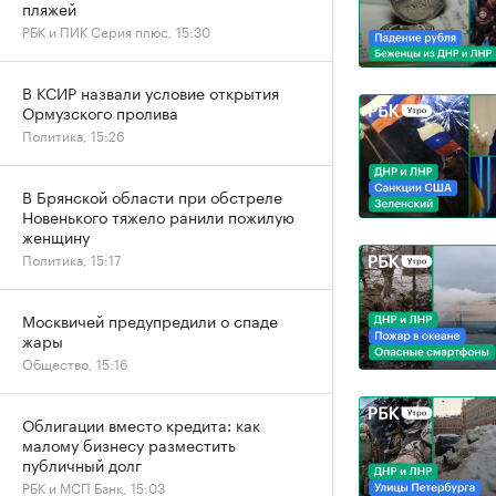
пляжей
РБК и ПИК Серия плюс, 15:30
В КСИР назвали условие открытия
Ормузского пролива
Политика, 15:26
В Брянской области при обстреле
Новенького тяжело ранили пожилую
женщину
Политика, 15:17
Москвичей предупредили о спаде
жары
Общество, 15:16
Облигации вместо кредита: как
малому бизнесу разместить
публичный долг
РБК и МСП Банк, 15:03