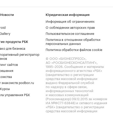
 Новости
Юридическая информация
Информация об ограничениях
roid
О соблюдении авторских прав
allery
Пользовательское соглашение
Политика в отношении обработки
гие продукты РБК
персональных данных
ако для бизнеса
Политика обработки файлов cookie
поративный регистратор
енов
© ООО «БИЗНЕСПРЕСС»,
АО «РОСБИЗНЕСКОНСАЛТИНГ»,
тинг сайтов
1995–2026
. Сообщения и материалы
.решения
информационного агентства «РБК»
(свидетельство о регистрации
комства
средства массовой информации
 знакомств podbor.ru
выдано Федеральной службой
по надзору в сфере связи,
 Курсы
информационных технологий
ла управления РБК
и массовых коммуникаций
(Роскомнадзор) 09.12.2015 за номером
ИА №ФС77-63848) и сетевого издания
«РБК» (свидетельство о регистрации
средства массовой информации