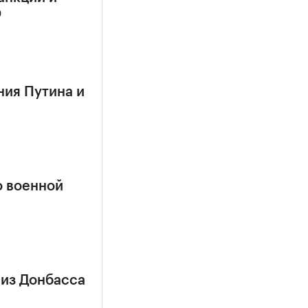
О
ния Путина и
о военной
 из Донбасса