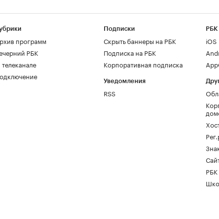
убрики
Подписки
РБК
рхив программ
Скрыть баннеры на РБК
iOS
ечерний РБК
Подписка на РБК
And
 телеканале
Корпоративная подписка
AppG
одключение
Уведомления
Дру
RSS
Обл
Кор
дом
Хос
Рег
Зна
Сайт
РБК
Шко