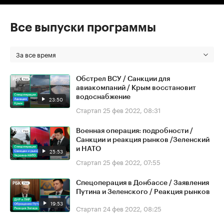
Все выпуски программы
За все время
Обстрел ВСУ / Санкции для
авиакомпаний / Крым восстановит
водоснабжение
23:50
Стартап
25 фев 2022, 08:31
Военная операция: подробности /
Санкции и реакция рынков /Зеленский
и НАТО
25:53
Стартап
25 фев 2022, 07:55
Спецоперация в Донбассе / Заявления
Путина и Зеленского / Реакция рынков
19:53
Стартап
24 фев 2022, 08:25