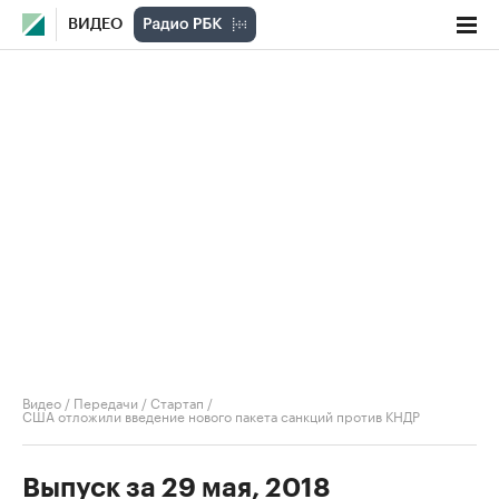
ВИДЕО
Видео
/
Передачи
/
Стартап
/
США отложили введение нового пакета санкций против КНДР
Выпуск за 29 мая, 2018