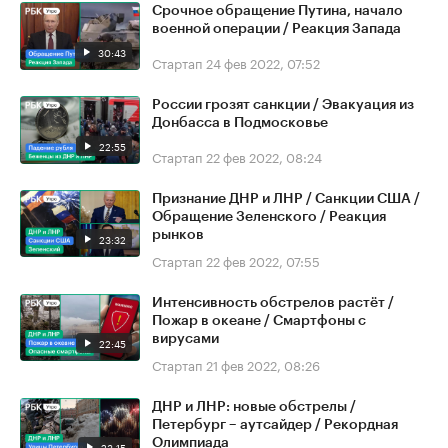
Срочное обращение Путина, начало
военной операции / Реакция Запада
30:43
Стартап
24 фев 2022, 07:52
России грозят санкции / Эвакуация из
Донбасса в Подмосковье
22:55
Стартап
22 фев 2022, 08:24
Признание ДНР и ЛНР / Санкции США /
Обращение Зеленского / Реакция
рынков
23:32
Стартап
22 фев 2022, 07:55
Интенсивность обстрелов растёт /
Пожар в океане / Смартфоны с
вирусами
22:45
Стартап
21 фев 2022, 08:26
ДНР и ЛНР: новые обстрелы /
Петербург – аутсайдер / Рекордная
Олимпиада
23:15