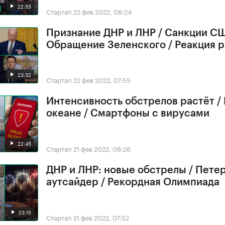
22:55
Стартап
22 фев 2022, 08:24
Признание ДНР и ЛНР / Санкции СШ
Обращение Зеленского / Реакция 
23:32
Стартап
22 фев 2022, 07:55
Интенсивность обстрелов растёт /
океане / Смартфоны с вирусами
22:45
Стартап
21 фев 2022, 08:26
ДНР и ЛНР: новые обстрелы / Петер
аутсайдер / Рекордная Олимпиада
23:15
Стартап
21 фев 2022, 07:52