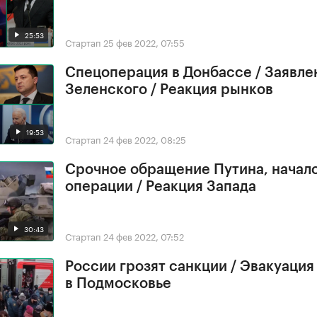
25:53
Стартап
25 фев 2022, 07:55
Спецоперация в Донбассе / Заявле
Зеленского / Реакция рынков
19:53
Стартап
24 фев 2022, 08:25
Срочное обращение Путина, начал
операции / Реакция Запада
30:43
Стартап
24 фев 2022, 07:52
России грозят санкции / Эвакуация
в Подмосковье