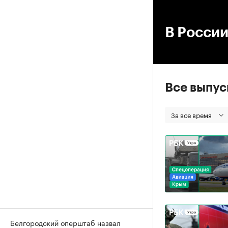
00
В России
Все выпу
За все время
Белгородский оперштаб назвал