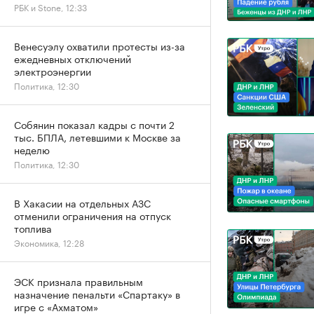
РБК и Stone, 12:33
Венесуэлу охватили протесты из-за
ежедневных отключений
электроэнергии
Политика, 12:30
Собянин показал кадры с почти 2
тыс. БПЛА, летевшими к Москве за
неделю
Политика, 12:30
В Хакасии на отдельных АЗС
отменили ограничения на отпуск
топлива
Экономика, 12:28
ЭСК признала правильным
назначение пенальти «Спартаку» в
игре с «Ахматом»