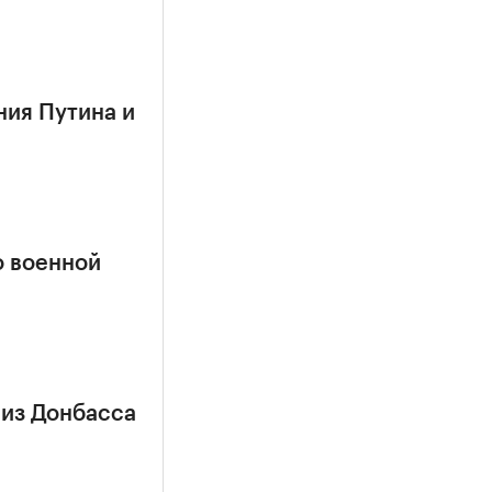
ния Путина и
о военной
 из Донбасса