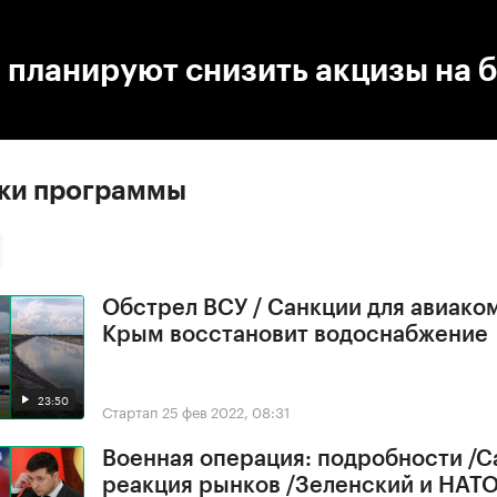
:00
/
00:00
 планируют снизить акцизы на 
ски программы
Обстрел ВСУ / Санкции для авиако
Крым восстановит водоснабжение
23:50
Стартап
25 фев 2022, 08:31
Военная операция: подробности /С
реакция рынков /Зеленский и НАТ