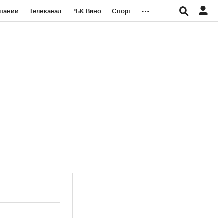
...
пании
Телеканал
РБК Вино
Спорт
ые проекты
Город
Стиль
Крипто
Спецпроекты СПб
логии и медиа
Финансы