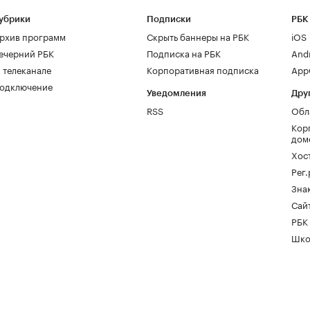
убрики
Подписки
РБК
рхив программ
Скрыть баннеры на РБК
iOS
ечерний РБК
Подписка на РБК
And
 телеканале
Корпоративная подписка
AppG
одключение
Уведомления
Дру
RSS
Обл
Кор
дом
Хос
Рег
Зна
Сайт
РБК
Шко