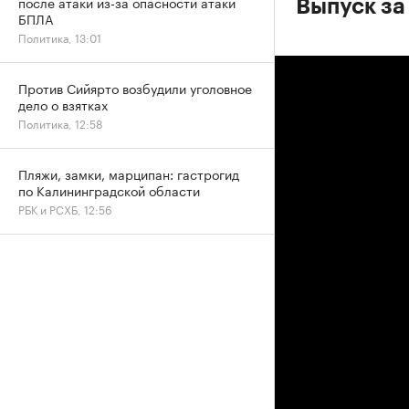
после атаки из-за опасности атаки
Выпуск за
БПЛА
Политика, 13:01
Против Сийярто возбудили уголовное
дело о взятках
Политика, 12:58
Пляжи, замки, марципан: гастрогид
по Калининградской области
РБК и РСХБ, 12:56