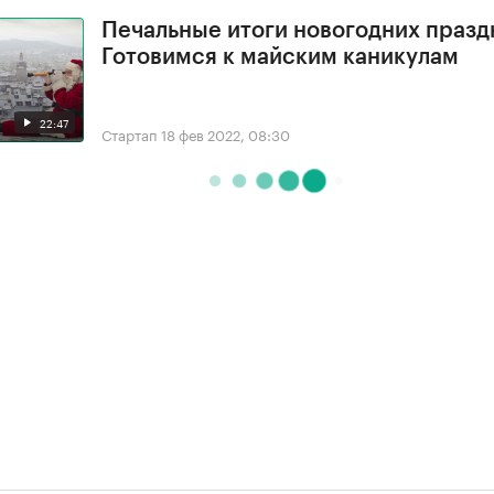
Печальные итоги новогодних празд
Готовимся к майским каникулам
22:47
Стартап
18 фев 2022, 08:30