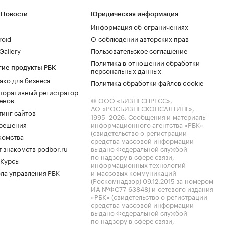
 Новости
Юридическая информация
Информация об ограничениях
roid
О соблюдении авторских прав
allery
Пользовательское соглашение
Политика в отношении обработки
гие продукты РБК
персональных данных
ако для бизнеса
Политика обработки файлов cookie
поративный регистратор
енов
© ООО «БИЗНЕСПРЕСС»,
АО «РОСБИЗНЕСКОНСАЛТИНГ»,
тинг сайтов
1995–2026
. Сообщения и материалы
.решения
информационного агентства «РБК»
(свидетельство о регистрации
комства
средства массовой информации
 знакомств podbor.ru
выдано Федеральной службой
по надзору в сфере связи,
 Курсы
информационных технологий
ла управления РБК
и массовых коммуникаций
(Роскомнадзор) 09.12.2015 за номером
ИА №ФС77-63848) и сетевого издания
«РБК» (свидетельство о регистрации
средства массовой информации
выдано Федеральной службой
по надзору в сфере связи,