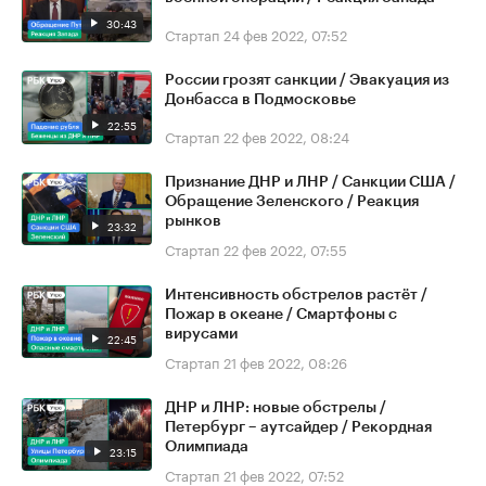
30:43
Стартап
24 фев 2022, 07:52
России грозят санкции / Эвакуация из
Донбасса в Подмосковье
22:55
Стартап
22 фев 2022, 08:24
Признание ДНР и ЛНР / Санкции США /
Обращение Зеленского / Реакция
рынков
23:32
Стартап
22 фев 2022, 07:55
Интенсивность обстрелов растёт /
Пожар в океане / Смартфоны с
вирусами
22:45
Стартап
21 фев 2022, 08:26
ДНР и ЛНР: новые обстрелы /
Петербург – аутсайдер / Рекордная
Олимпиада
23:15
Стартап
21 фев 2022, 07:52