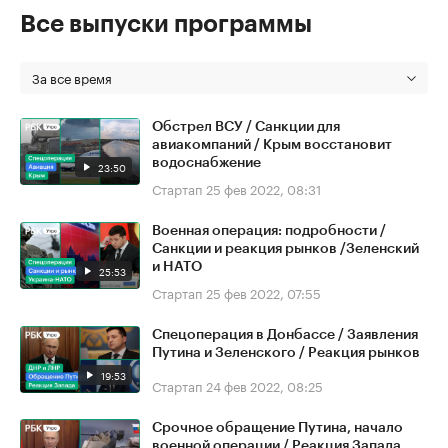
Все выпуски программы
За все время
Обстрел ВСУ / Санкции для
авиакомпаний / Крым восстановит
водоснабжение
23:50
Стартап
25 фев 2022, 08:31
Военная операция: подробности /
Санкции и реакция рынков /Зеленский
и НАТО
25:53
Стартап
25 фев 2022, 07:55
Спецоперация в Донбассе / Заявления
Путина и Зеленского / Реакция рынков
19:53
Стартап
24 фев 2022, 08:25
Срочное обращение Путина, начало
военной операции / Реакция Запада