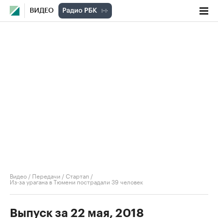
ВИДЕО
Видео
/
Передачи
/
Стартап
/
Из-за урагана в Тюмени пострадали 39 человек
Выпуск за 22 мая, 2018