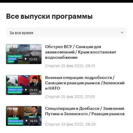
Все выпуски программы
За все время
Обстрел ВСУ / Санкции для
авиакомпаний / Крым восстановит
водоснабжение
23:50
Стартап
25 фев 2022, 08:31
Военная операция: подробности /
Санкции и реакция рынков /Зеленский
и НАТО
25:53
Стартап
25 фев 2022, 07:55
Спецоперация в Донбассе / Заявления
Путина и Зеленского / Реакция рынков
19:53
Стартап
24 фев 2022, 08:25