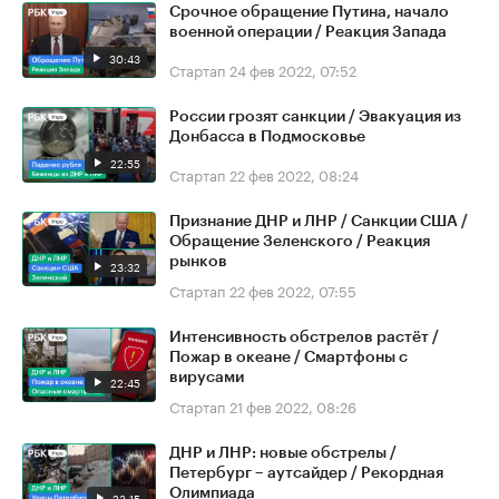
Срочное обращение Путина, начало
военной операции / Реакция Запада
30:43
Стартап
24 фев 2022, 07:52
России грозят санкции / Эвакуация из
Донбасса в Подмосковье
22:55
Стартап
22 фев 2022, 08:24
Признание ДНР и ЛНР / Санкции США /
Обращение Зеленского / Реакция
рынков
23:32
Стартап
22 фев 2022, 07:55
Интенсивность обстрелов растёт /
Пожар в океане / Смартфоны с
вирусами
22:45
Стартап
21 фев 2022, 08:26
ДНР и ЛНР: новые обстрелы /
Петербург – аутсайдер / Рекордная
Олимпиада
23:15