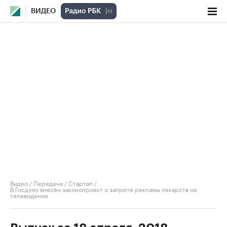
ВИДЕО
Видео
/
Передачи
/
Стартап
/
В Госдуму внесён законопроект о запрете рекламы лекарств на
телевидении