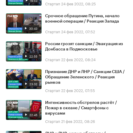
19:53
Стартап
24 фев 2022, 08:25
Срочное обращение Путина, начало
военной операции / Реакция Запада
30:43
Стартап
24 фев 2022, 07:52
России грозят санкции / Эвакуация из
Донбасса в Подмосковье
22:55
Стартап
22 фев 2022, 08:24
Признание ДНР и ЛНР / Санкции США /
Обращение Зеленского / Реакция
рынков
23:32
Стартап
22 фев 2022, 07:55
Интенсивность обстрелов растёт /
Пожар в океане / Смартфоны с
вирусами
22:45
Стартап
21 фев 2022, 08:26