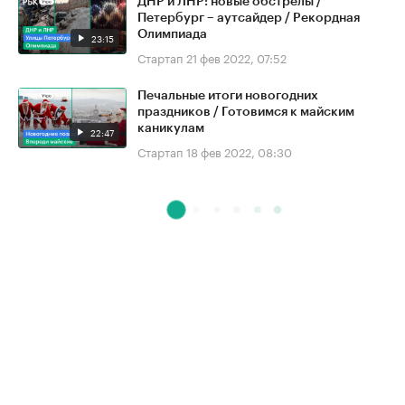
ДНР и ЛНР: новые обстрелы /
Петербург – аутсайдер / Рекордная
Олимпиада
23:15
Стартап
21 фев 2022, 07:52
Печальные итоги новогодних
праздников / Готовимся к майским
каникулам
22:47
Стартап
18 фев 2022, 08:30