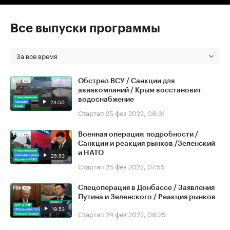
Все выпуски программы
За все время
Обстрел ВСУ / Санкции для
авиакомпаний / Крым восстановит
водоснабжение
23:50
Стартап
25 фев 2022, 08:31
Военная операция: подробности /
Санкции и реакция рынков /Зеленский
и НАТО
25:53
Стартап
25 фев 2022, 07:55
Спецоперация в Донбассе / Заявления
Путина и Зеленского / Реакция рынков
19:53
Стартап
24 фев 2022, 08:25