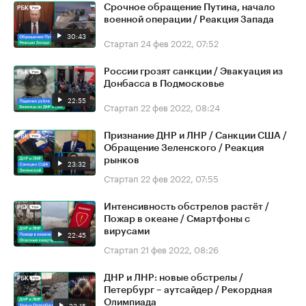
Срочное обращение Путина, начало
военной операции / Реакция Запада
30:43
Стартап
24 фев 2022, 07:52
России грозят санкции / Эвакуация из
Донбасса в Подмосковье
22:55
Стартап
22 фев 2022, 08:24
Признание ДНР и ЛНР / Санкции США /
Обращение Зеленского / Реакция
рынков
23:32
Стартап
22 фев 2022, 07:55
Интенсивность обстрелов растёт /
Пожар в океане / Смартфоны с
вирусами
22:45
Стартап
21 фев 2022, 08:26
ДНР и ЛНР: новые обстрелы /
Петербург – аутсайдер / Рекордная
Олимпиада
23:15