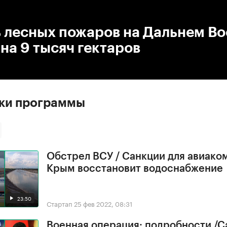
:00
/
00:00
 лесных пожаров на Дальнем Во
на 9 тысяч гектаров
ски программы
Обстрел ВСУ / Санкции для авиако
Крым восстановит водоснабжение
23:50
Стартап
25 фев 2022, 08:31
Военная операция: подробности /С