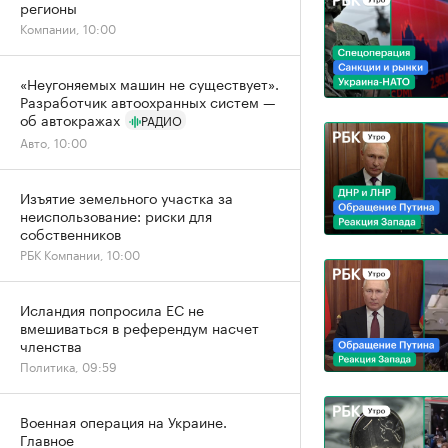
регионы
Компании, 10:00
«Неугоняемых машин не существует».
Разработчик автоохранных систем —
об автокражах
РАДИО
Авто, 10:00
Изъятие земельного участка за
неиспользование: риски для
собственников
РБК Компании, 10:00
Исландия попросила ЕС не
вмешиваться в референдум насчет
членства
Политика, 09:59
Военная операция на Украине.
Главное