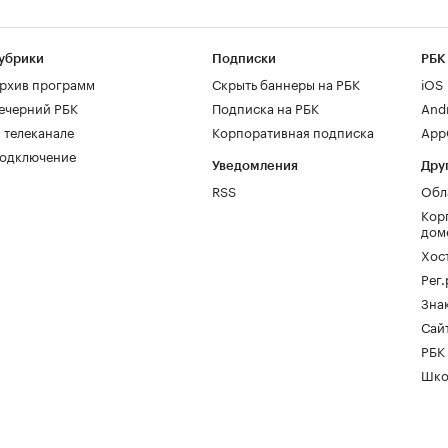
убрики
Подписки
РБК
рхив программ
Скрыть баннеры на РБК
iOS
ечерний РБК
Подписка на РБК
And
 телеканале
Корпоративная подписка
AppG
одключение
Уведомления
Дру
RSS
Обл
Кор
дом
Хос
Рег
Зна
Сайт
РБК
Шко