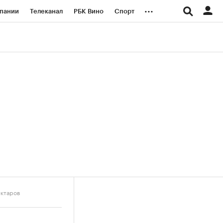
...
пании
Телеканал
РБК Вино
Спорт
ые проекты
Город
Стиль
Крипто
Спецпроекты СПб
логии и медиа
Финансы
ектаров