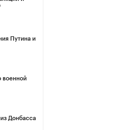
О
ния Путина и
о военной
 из Донбасса