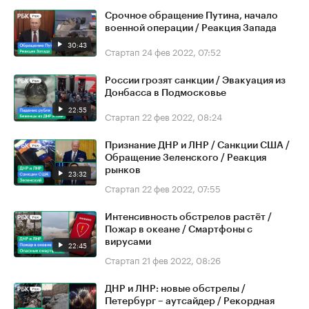
Срочное обращение Путина, начало
военной операции / Реакция Запада
30:43
Стартап
24 фев 2022, 07:52
России грозят санкции / Эвакуация из
Донбасса в Подмосковье
22:55
Стартап
22 фев 2022, 08:24
Признание ДНР и ЛНР / Санкции США /
Обращение Зеленского / Реакция
рынков
23:32
Стартап
22 фев 2022, 07:55
Интенсивность обстрелов растёт /
Пожар в океане / Смартфоны с
вирусами
22:45
Стартап
21 фев 2022, 08:26
ДНР и ЛНР: новые обстрелы /
Петербург – аутсайдер / Рекордная