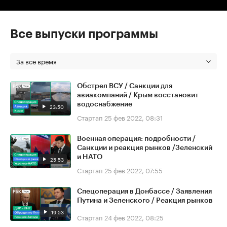
Все выпуски программы
За все время
Обстрел ВСУ / Санкции для
авиакомпаний / Крым восстановит
водоснабжение
23:50
Стартап
25 фев 2022, 08:31
Военная операция: подробности /
Санкции и реакция рынков /Зеленский
и НАТО
25:53
Стартап
25 фев 2022, 07:55
Спецоперация в Донбассе / Заявления
Путина и Зеленского / Реакция рынков
19:53
Стартап
24 фев 2022, 08:25