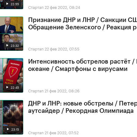
22:55
Стартап
22 фев 2022, 08:24
Признание ДНР и ЛНР / Санкции СШ
Обращение Зеленского / Реакция 
23:32
Стартап
22 фев 2022, 07:55
Интенсивность обстрелов растёт /
океане / Смартфоны с вирусами
22:45
Стартап
21 фев 2022, 08:26
ДНР и ЛНР: новые обстрелы / Петер
аутсайдер / Рекордная Олимпиада
23:15
Стартап
21 фев 2022, 07:52