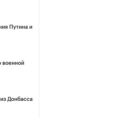
ния Путина и
о военной
 из Донбасса