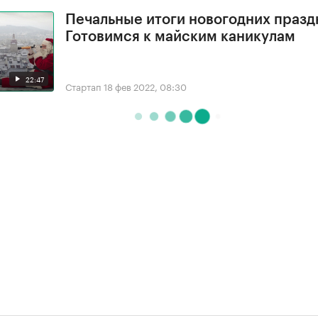
Печальные итоги новогодних празд
Готовимся к майским каникулам
22:47
Стартап
18 фев 2022, 08:30