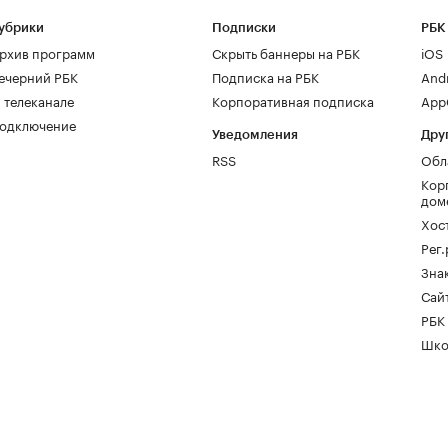
убрики
Подписки
РБК
рхив программ
Скрыть баннеры на РБК
iOS
ечерний РБК
Подписка на РБК
And
 телеканале
Корпоративная подписка
AppG
одключение
Уведомления
Дру
RSS
Обл
Кор
дом
Хос
Рег
Зна
Сайт
РБК
Шко