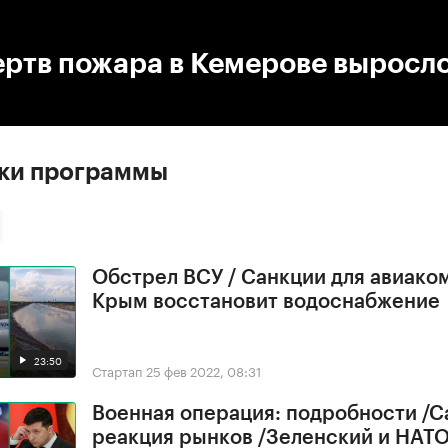
:00
/
00:00
ртв пожара в Кемерове выросло
ски программы
Обстрел ВСУ / Санкции для авиако
Крым восстановит водоснабжение
23:50
Стартап
25 фев 2022, 08:31
Военная операция: подробности /С
реакция рынков /Зеленский и НАТ