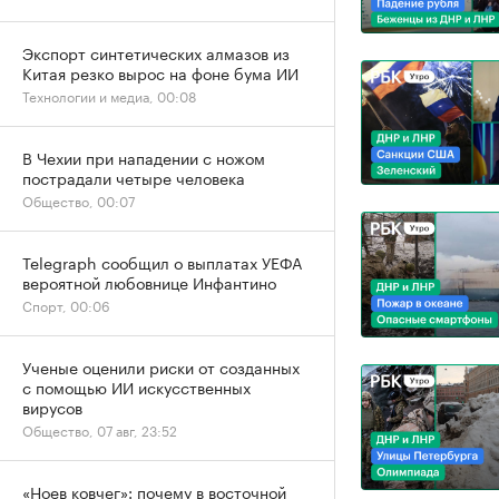
Экспорт синтетических алмазов из
Китая резко вырос на фоне бума ИИ
Технологии и медиа, 00:08
В Чехии при нападении с ножом
пострадали четыре человека
Общество, 00:07
Telegraph сообщил о выплатах УЕФА
вероятной любовнице Инфантино
Спорт, 00:06
Ученые оценили риски от созданных
с помощью ИИ искусственных
вирусов
Общество, 07 авг, 23:52
«Ноев ковчег»: почему в восточной