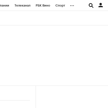
...
пании
Телеканал
РБК Вино
Спорт
ые проекты
Город
Стиль
Крипто
Спецпроекты СПб
логии и медиа
Финансы