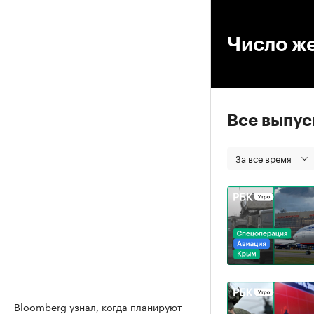
00
Число же
Все выпу
За все время
Bloomberg узнал, когда планируют