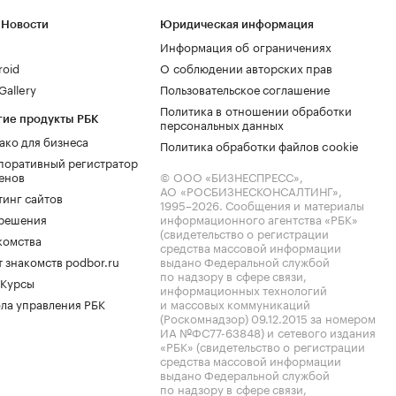
 Новости
Юридическая информация
Информация об ограничениях
roid
О соблюдении авторских прав
allery
Пользовательское соглашение
Политика в отношении обработки
гие продукты РБК
персональных данных
ако для бизнеса
Политика обработки файлов cookie
поративный регистратор
енов
© ООО «БИЗНЕСПРЕСС»,
АО «РОСБИЗНЕСКОНСАЛТИНГ»,
тинг сайтов
1995–2026
. Сообщения и материалы
.решения
информационного агентства «РБК»
(свидетельство о регистрации
комства
средства массовой информации
 знакомств podbor.ru
выдано Федеральной службой
по надзору в сфере связи,
 Курсы
информационных технологий
ла управления РБК
и массовых коммуникаций
(Роскомнадзор) 09.12.2015 за номером
ИА №ФС77-63848) и сетевого издания
«РБК» (свидетельство о регистрации
средства массовой информации
выдано Федеральной службой
по надзору в сфере связи,