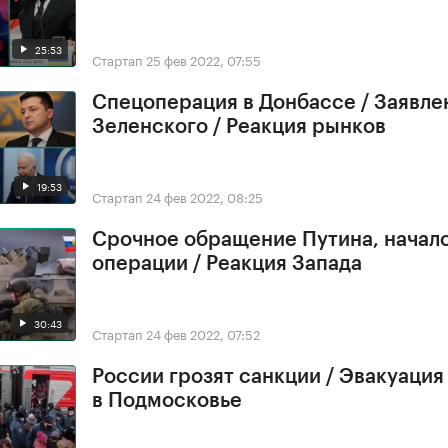
25:53
Стартап
25 фев 2022, 07:55
Спецоперация в Донбассе / Заявле
Зеленского / Реакция рынков
19:53
Стартап
24 фев 2022, 08:25
Срочное обращение Путина, начал
операции / Реакция Запада
30:43
Стартап
24 фев 2022, 07:52
России грозят санкции / Эвакуация
в Подмосковье