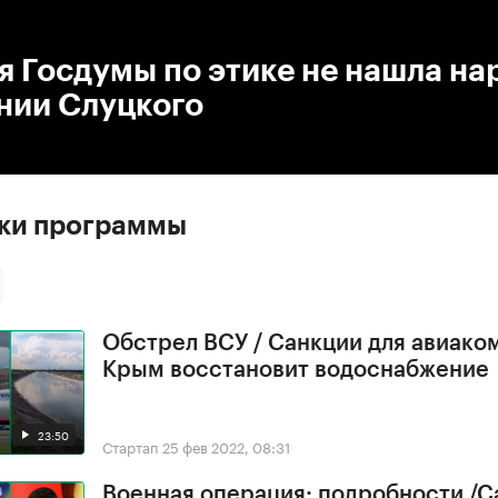
:00
/
00:00
я Госдумы по этике не нашла н
нии Слуцкого
ски программы
Обстрел ВСУ / Санкции для авиако
Крым восстановит водоснабжение
23:50
Стартап
25 фев 2022, 08:31
Военная операция: подробности /С