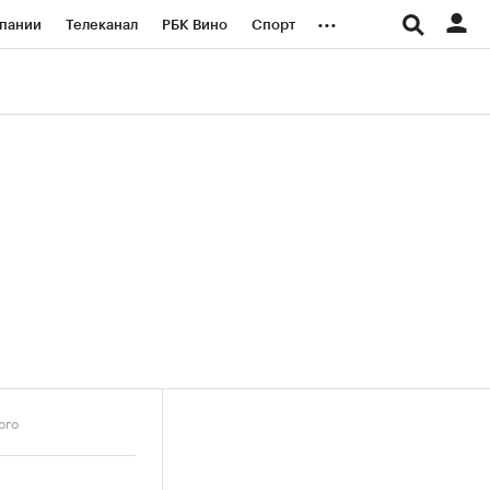
...
пании
Телеканал
РБК Вино
Спорт
ые проекты
Город
Стиль
Крипто
Спецпроекты СПб
логии и медиа
Финансы
ого