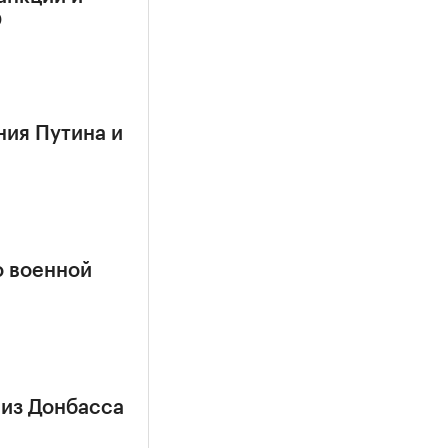
О
ния Путина и
о военной
 из Донбасса