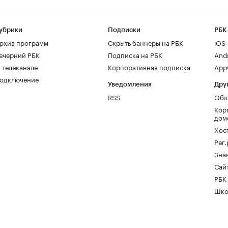
убрики
Подписки
РБК
рхив программ
Скрыть баннеры на РБК
iOS
ечерний РБК
Подписка на РБК
And
 телеканале
Корпоративная подписка
AppG
одключение
Уведомления
Дру
RSS
Обл
Кор
дом
Хос
Рег
Зна
Сайт
РБК
Шко