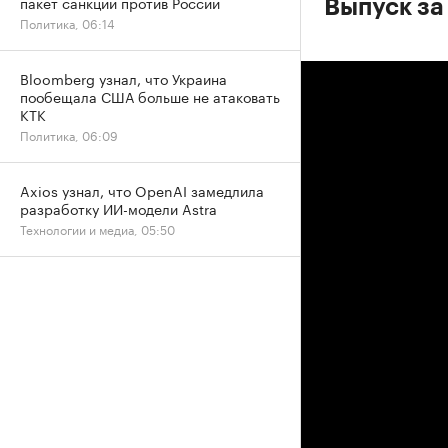
пакет санкций против России
Выпуск за
Политика, 06:14
Bloomberg узнал, что Украина
пообещала США больше не атаковать
КТК
Политика, 06:09
Axios узнал, что OpenAI замедлила
разработку ИИ-модели Astra
Технологии и медиа, 05:50