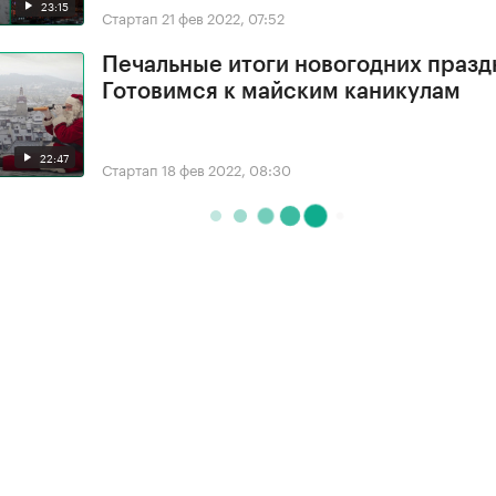
23:15
Стартап
21 фев 2022, 07:52
Печальные итоги новогодних празд
Готовимся к майским каникулам
22:47
Стартап
18 фев 2022, 08:30