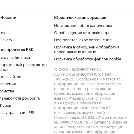
 Новости
Юридическая информация
Информация об ограничениях
roid
О соблюдении авторских прав
allery
Пользовательское соглашение
Политика в отношении обработки
гие продукты РБК
персональных данных
ако для бизнеса
Политика обработки файлов cookie
поративный регистратор
енов
© ООО «БИЗНЕСПРЕСС»,
АО «РОСБИЗНЕСКОНСАЛТИНГ»,
тинг сайтов
1995–2026
. Сообщения и материалы
.решения
информационного агентства «РБК»
(свидетельство о регистрации
комства
средства массовой информации
 знакомств podbor.ru
выдано Федеральной службой
по надзору в сфере связи,
 Курсы
информационных технологий
ла управления РБК
и массовых коммуникаций
(Роскомнадзор) 09.12.2015 за номером
ИА №ФС77-63848) и сетевого издания
«РБК» (свидетельство о регистрации
средства массовой информации