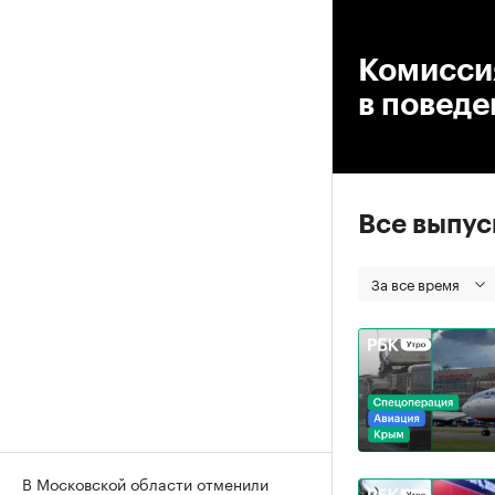
00
Комисси
в поведе
Все выпу
За все время
В Московской области отменили