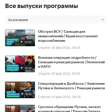
Все выпуски программы
За все время
Обстрел ВСУ / Санкции для
авиакомпаний / Крым восстановит
водоснабжение
23:50
Стартап
25 фев 2022, 08:31
Военная операция: подробности /
Санкции и реакция рынков /Зеленский
и НАТО
25:53
Стартап
25 фев 2022, 07:55
Спецоперация в Донбассе / Заявления
Путина и Зеленского / Реакция рынков
19:53
Стартап
24 фев 2022, 08:25
Срочное обращение Путина, начало
военной операции / Реакция Запада