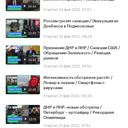
30:43
Стартап
24 фев 2022, 07:52
России грозят санкции / Эвакуация из
Донбасса в Подмосковье
22:55
Стартап
22 фев 2022, 08:24
Признание ДНР и ЛНР / Санкции США /
Обращение Зеленского / Реакция
рынков
23:32
Стартап
22 фев 2022, 07:55
Интенсивность обстрелов растёт /
Пожар в океане / Смартфоны с
вирусами
22:45
Стартап
21 фев 2022, 08:26
ДНР и ЛНР: новые обстрелы /
Петербург – аутсайдер / Рекордная
Олимпиада
23:15
Стартап
21 фев 2022, 07:52