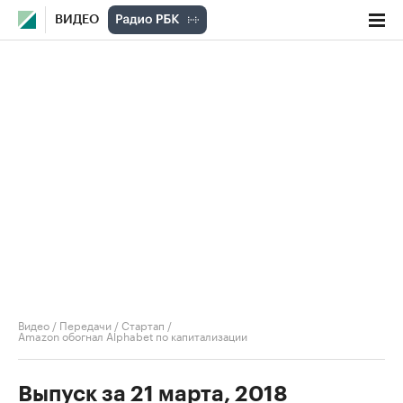
ВИДЕО
Видео
/
Передачи
/
Стартап
/
Amazon обогнал Alphabet по капитализации
Выпуск за 21 марта, 2018