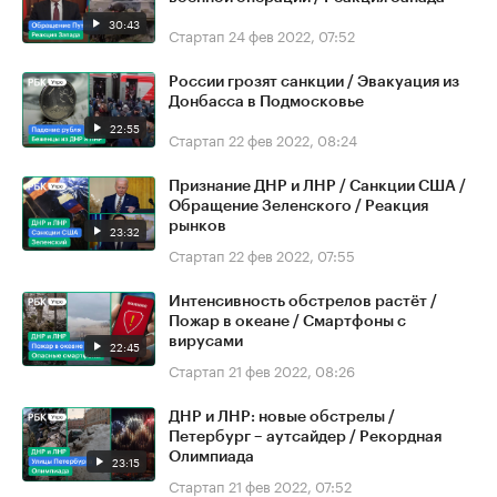
30:43
Стартап
24 фев 2022, 07:52
России грозят санкции / Эвакуация из
Донбасса в Подмосковье
22:55
Стартап
22 фев 2022, 08:24
Признание ДНР и ЛНР / Санкции США /
Обращение Зеленского / Реакция
рынков
23:32
Стартап
22 фев 2022, 07:55
Интенсивность обстрелов растёт /
Пожар в океане / Смартфоны с
вирусами
22:45
Стартап
21 фев 2022, 08:26
ДНР и ЛНР: новые обстрелы /
Петербург – аутсайдер / Рекордная
Олимпиада
23:15
Стартап
21 фев 2022, 07:52