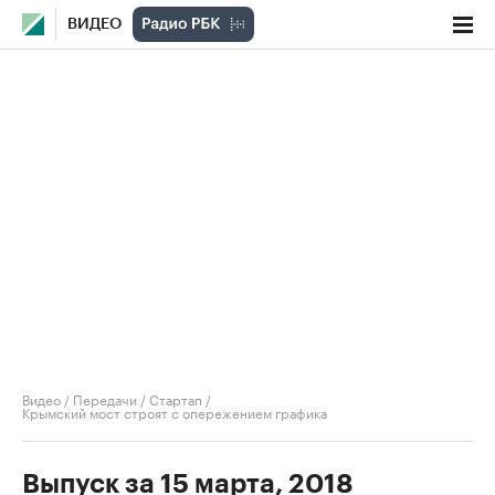
ВИДЕО
Видео
/
Передачи
/
Стартап
/
Крымский мост строят с опережением графика
Выпуск за 15 марта, 2018