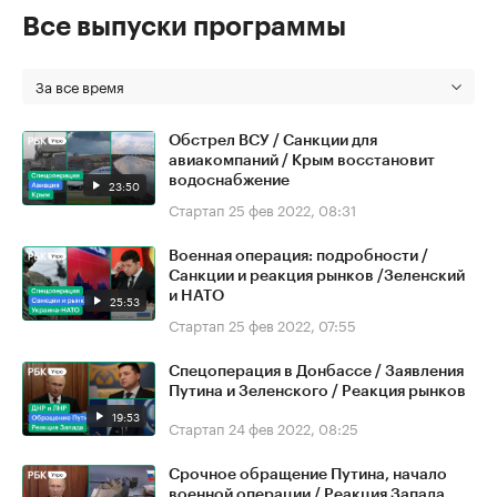
Все выпуски программы
За все время
Обстрел ВСУ / Санкции для
авиакомпаний / Крым восстановит
водоснабжение
23:50
Стартап
25 фев 2022, 08:31
Военная операция: подробности /
Санкции и реакция рынков /Зеленский
и НАТО
25:53
Стартап
25 фев 2022, 07:55
Спецоперация в Донбассе / Заявления
Путина и Зеленского / Реакция рынков
19:53
Стартап
24 фев 2022, 08:25
Срочное обращение Путина, начало
военной операции / Реакция Запада