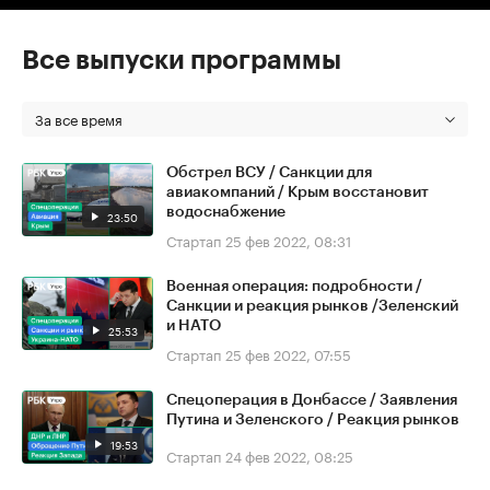
Все выпуски программы
За все время
Обстрел ВСУ / Санкции для
авиакомпаний / Крым восстановит
водоснабжение
23:50
Стартап
25 фев 2022, 08:31
Военная операция: подробности /
Санкции и реакция рынков /Зеленский
и НАТО
25:53
Стартап
25 фев 2022, 07:55
Спецоперация в Донбассе / Заявления
Путина и Зеленского / Реакция рынков
19:53
Стартап
24 фев 2022, 08:25