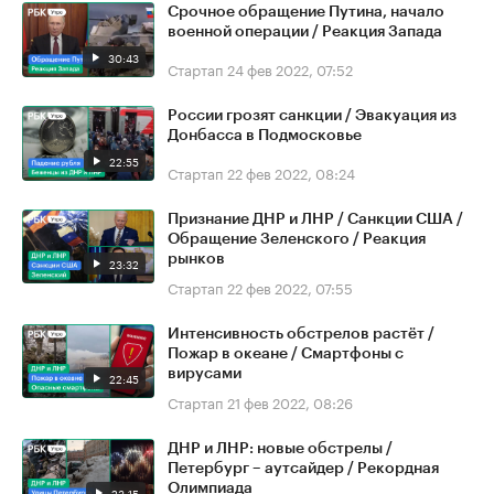
Срочное обращение Путина, начало
военной операции / Реакция Запада
30:43
Стартап
24 фев 2022, 07:52
России грозят санкции / Эвакуация из
Донбасса в Подмосковье
22:55
Стартап
22 фев 2022, 08:24
Признание ДНР и ЛНР / Санкции США /
Обращение Зеленского / Реакция
рынков
23:32
Стартап
22 фев 2022, 07:55
Интенсивность обстрелов растёт /
Пожар в океане / Смартфоны с
вирусами
22:45
Стартап
21 фев 2022, 08:26
ДНР и ЛНР: новые обстрелы /
Петербург – аутсайдер / Рекордная
Олимпиада
23:15