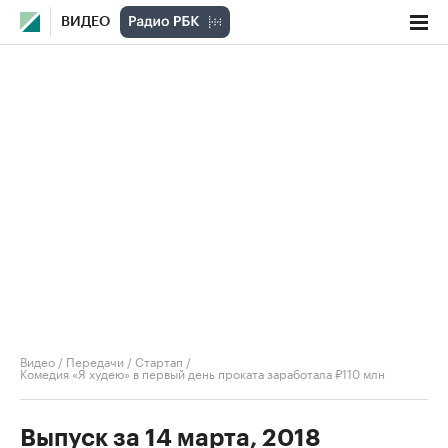
ВИДЕО
Видео
/
Передачи
/
Стартап
/
Комедия «Я худею» в первый день проката заработала ₽110 млн
Выпуск за 14 марта, 2018