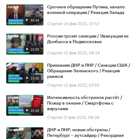
Срочное обращение Путина, начало
военной операции / Реакция Запада
30:43
Стартап
24 фев 2022, 07:52
России грозят санкции / Эвакуация из
Донбасса в Подмосковье
22:55
Стартап
22 фев 2022, 08:24
Признание ДНР и ЛНР / Санкции США /
Обращение Зеленского / Реакция
рынков
23:32
Стартап
22 фев 2022, 07:55
Интенсивность обстрелов растёт /
Пожар в океане / Смартфоны с
вирусами
22:45
Стартап
21 фев 2022, 08:26
ДНР и ЛНР: новые обстрелы /
Петербург – аутсайдер / Рекордная