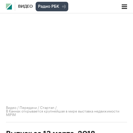
ВИДЕО
Видео
/
Передачи
/
Стартап
/
В Каннах открывается крупнейшая в мире выставка недвижимости
MIPIM