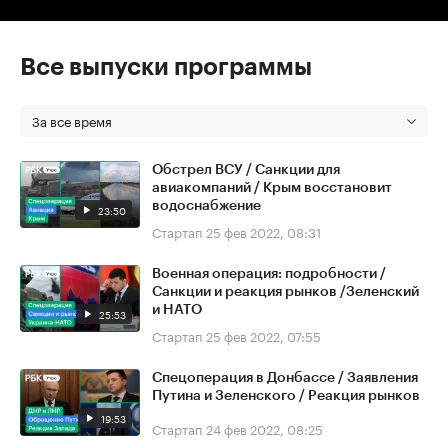
Все выпуски программы
За все время
Обстрел ВСУ / Санкции для
авиакомпаний / Крым восстановит
водоснабжение
23:50
Стартап
25 фев 2022, 08:31
Военная операция: подробности /
Санкции и реакция рынков /Зеленский
и НАТО
25:53
Стартап
25 фев 2022, 07:55
Спецоперация в Донбассе / Заявления
Путина и Зеленского / Реакция рынков
19:53
Стартап
24 фев 2022, 08:25