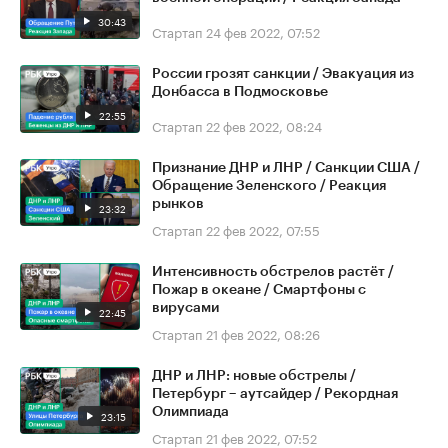
30:43
Стартап
24 фев 2022, 07:52
России грозят санкции / Эвакуация из
Донбасса в Подмосковье
22:55
Стартап
22 фев 2022, 08:24
Признание ДНР и ЛНР / Санкции США /
Обращение Зеленского / Реакция
рынков
23:32
Стартап
22 фев 2022, 07:55
Интенсивность обстрелов растёт /
Пожар в океане / Смартфоны с
вирусами
22:45
Стартап
21 фев 2022, 08:26
ДНР и ЛНР: новые обстрелы /
Петербург – аутсайдер / Рекордная
Олимпиада
23:15
Стартап
21 фев 2022, 07:52