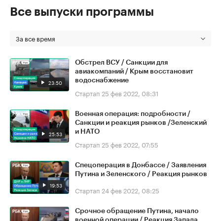
Все выпуски программы
За все время
Обстрел ВСУ / Санкции для
авиакомпаний / Крым восстановит
водоснабжение
23:50
Стартап
25 фев 2022, 08:31
Военная операция: подробности /
Санкции и реакция рынков /Зеленский
и НАТО
25:53
Стартап
25 фев 2022, 07:55
Спецоперация в Донбассе / Заявления
Путина и Зеленского / Реакция рынков
19:53
Стартап
24 фев 2022, 08:25
Срочное обращение Путина, начало
военной операции / Реакция Запада