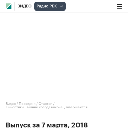
ВИДЕО
Видео
/
Передачи
/
Стартап
/
Синоптики: Зимние холода наконец завершаются
Выпуск за 7 марта, 2018