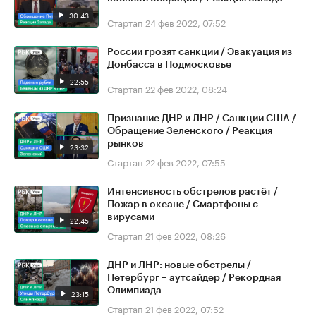
30:43
Стартап
24 фев 2022, 07:52
России грозят санкции / Эвакуация из
Донбасса в Подмосковье
22:55
Стартап
22 фев 2022, 08:24
Признание ДНР и ЛНР / Санкции США /
Обращение Зеленского / Реакция
рынков
23:32
Стартап
22 фев 2022, 07:55
Интенсивность обстрелов растёт /
Пожар в океане / Смартфоны с
вирусами
22:45
Стартап
21 фев 2022, 08:26
ДНР и ЛНР: новые обстрелы /
Петербург – аутсайдер / Рекордная
Олимпиада
23:15
Стартап
21 фев 2022, 07:52