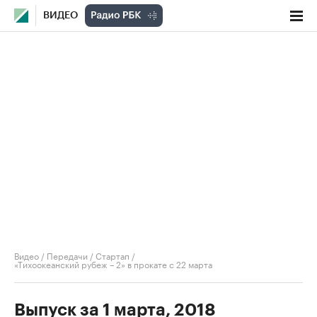
ВИДЕО
Видео
/
Передачи
/
Стартап
/
«Тихоокеанский рубеж – 2» в прокате с 22 марта
Выпуск за 1 марта, 2018