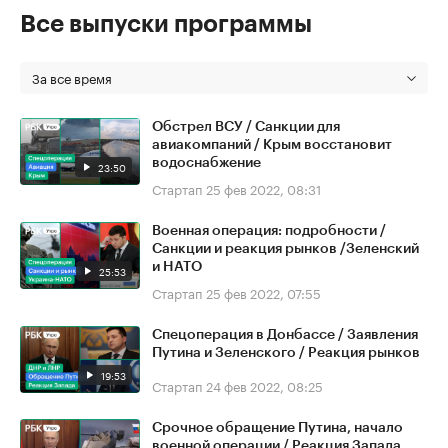
Все выпуски программы
За все время
Обстрел ВСУ / Санкции для
авиакомпаний / Крым восстановит
водоснабжение
23:50
Стартап
25 фев 2022, 08:31
Военная операция: подробности /
Санкции и реакция рынков /Зеленский
и НАТО
25:53
Стартап
25 фев 2022, 07:55
Спецоперация в Донбассе / Заявления
Путина и Зеленского / Реакция рынков
19:53
Стартап
24 фев 2022, 08:25
Срочное обращение Путина, начало
военной операции / Реакция Запада