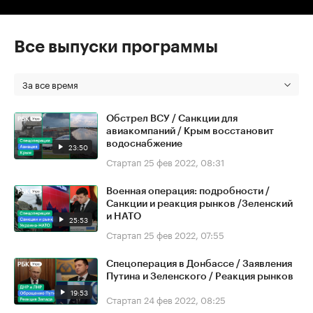
Все выпуски программы
За все время
Обстрел ВСУ / Санкции для
авиакомпаний / Крым восстановит
водоснабжение
23:50
Стартап
25 фев 2022, 08:31
Военная операция: подробности /
Санкции и реакция рынков /Зеленский
и НАТО
25:53
Стартап
25 фев 2022, 07:55
Спецоперация в Донбассе / Заявления
Путина и Зеленского / Реакция рынков
19:53
Стартап
24 фев 2022, 08:25