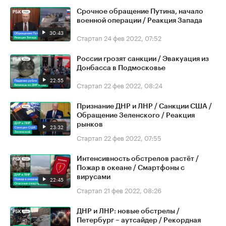
Срочное обращение Путина, начало
военной операции / Реакция Запада
30:43
Стартап
24 фев 2022, 07:52
России грозят санкции / Эвакуация из
Донбасса в Подмосковье
22:55
Стартап
22 фев 2022, 08:24
Признание ДНР и ЛНР / Санкции США /
Обращение Зеленского / Реакция
рынков
23:32
Стартап
22 фев 2022, 07:55
Интенсивность обстрелов растёт /
Пожар в океане / Смартфоны с
вирусами
22:45
Стартап
21 фев 2022, 08:26
ДНР и ЛНР: новые обстрелы /
Петербург – аутсайдер / Рекордная