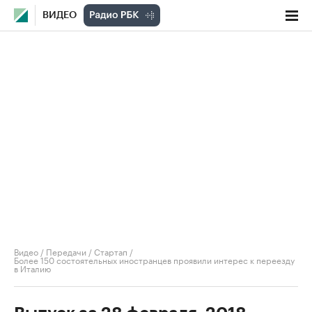
ВИДЕО
Видео
/
Передачи
/
Стартап
/
Более 150 состоятельных иностранцев проявили интерес к переезду
в Италию