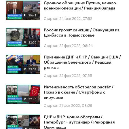
Срочное обращение Путина, начало
военной операции / Реакция Запада
30:43
Стартап
24 фев 2022, 07:52
России грозят санкции / Эвакуация из
Донбасса в Подмосковье
22:55
Стартап
22 фев 2022, 08:24
Признание ДНР и ЛНР / Санкции США /
Обращение Зеленского / Реакция
рынков
23:32
Стартап
22 фев 2022, 07:55
Интенсивность обстрелов растёт /
Пожар в океане / Смартфоны с
вирусами
22:45
Стартап
21 фев 2022, 08:26
ДНР и ЛНР: новые обстрелы /
Петербург – аутсайдер / Рекордная
Олимпиада
23:15