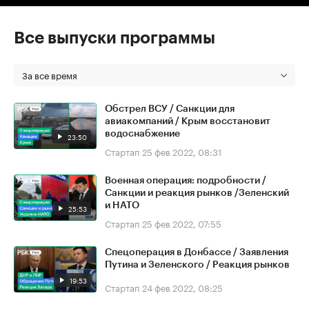
Все выпуски программы
За все время
Обстрел ВСУ / Санкции для
авиакомпаний / Крым восстановит
водоснабжение
23:50
Стартап
25 фев 2022, 08:31
Военная операция: подробности /
Санкции и реакция рынков /Зеленский
и НАТО
25:53
Стартап
25 фев 2022, 07:55
Спецоперация в Донбассе / Заявления
Путина и Зеленского / Реакция рынков
19:53
Стартап
24 фев 2022, 08:25