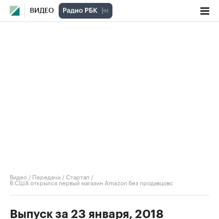
ВИДЕО
Видео
/
Передачи
/
Стартап
/
В США открылся первый магазин Amazon без продавцовс
Выпуск за 23 января, 2018