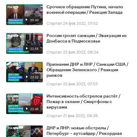
Срочное обращение Путина, начало
военной операции / Реакция Запада
30:43
Стартап
24 фев 2022, 07:52
России грозят санкции / Эвакуация из
Донбасса в Подмосковье
22:55
Стартап
22 фев 2022, 08:24
Признание ДНР и ЛНР / Санкции США /
Обращение Зеленского / Реакция
рынков
23:32
Стартап
22 фев 2022, 07:55
Интенсивность обстрелов растёт /
Пожар в океане / Смартфоны с
вирусами
22:45
Стартап
21 фев 2022, 08:26
ДНР и ЛНР: новые обстрелы /
Петербург – аутсайдер / Рекордная