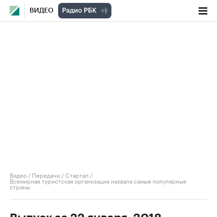
ВИДЕО
Видео
/
Передачи
/
Стартап
/
Всемирная туристская организация назвала самые популярные
страны