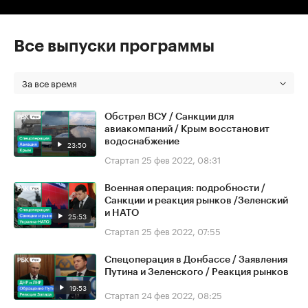
Все выпуски программы
За все время
Обстрел ВСУ / Санкции для
авиакомпаний / Крым восстановит
водоснабжение
23:50
Стартап
25 фев 2022, 08:31
Военная операция: подробности /
Санкции и реакция рынков /Зеленский
и НАТО
25:53
Стартап
25 фев 2022, 07:55
Спецоперация в Донбассе / Заявления
Путина и Зеленского / Реакция рынков
19:53
Стартап
24 фев 2022, 08:25