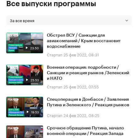
Все выпуски программы
За все время
Обстрел ВСУ / Санкции для
авиакомпаний / Крым восстановит
водоснабжение
23:50
Стартап
25 фев 2022, 08:31
Военная операция: подробности /
Санкции и реакция рынков /Зеленский
и НАТО
25:53
Стартап
25 фев 2022, 07:55
Спецоперация в Донбассе / Заявления
Путина и Зеленского / Реакция рынков
19:53
Стартап
24 фев 2022, 08:25
Срочное обращение Путина, начало
военной операции / Реакция Запада