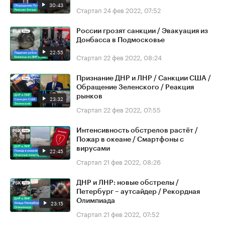
30:43
Стартап
24 фев 2022, 07:52
России грозят санкции / Эвакуация из
Донбасса в Подмосковье
22:55
Стартап
22 фев 2022, 08:24
Признание ДНР и ЛНР / Санкции США /
Обращение Зеленского / Реакция
рынков
23:32
Стартап
22 фев 2022, 07:55
Интенсивность обстрелов растёт /
Пожар в океане / Смартфоны с
вирусами
22:45
Стартап
21 фев 2022, 08:26
ДНР и ЛНР: новые обстрелы /
Петербург – аутсайдер / Рекордная
Олимпиада
23:15
Стартап
21 фев 2022, 07:52