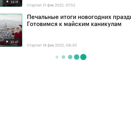
23:15
Стартап
21 фев 2022, 07:52
Печальные итоги новогодних празд
Готовимся к майским каникулам
22:47
Стартап
18 фев 2022, 08:30