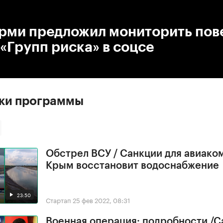
:00
/
00:00
ерми предложил мониторить пов
 «Групп риска» в соцсе
ски программы
Обстрел ВСУ / Санкции для авиако
Крым восстановит водоснабжение
23:50
Стартап
25 фев 2022, 08:31
Военная операция: подробности /С