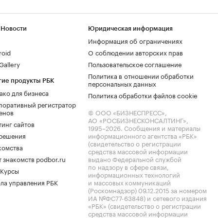
 Новости
Юридическая информация
Информация об ограничениях
roid
О соблюдении авторских прав
allery
Пользовательское соглашение
Политика в отношении обработки
гие продукты РБК
персональных данных
ако для бизнеса
Политика обработки файлов cookie
поративный регистратор
енов
© ООО «БИЗНЕСПРЕСС»,
АО «РОСБИЗНЕСКОНСАЛТИНГ»,
тинг сайтов
1995–2026
. Сообщения и материалы
.решения
информационного агентства «РБК»
(свидетельство о регистрации
комства
средства массовой информации
 знакомств podbor.ru
выдано Федеральной службой
по надзору в сфере связи,
 Курсы
информационных технологий
ла управления РБК
и массовых коммуникаций
(Роскомнадзор) 09.12.2015 за номером
ИА №ФС77-63848) и сетевого издания
«РБК» (свидетельство о регистрации
средства массовой информации