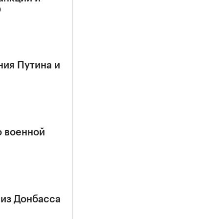
О
ния Путина и
о военной
 из Донбасса