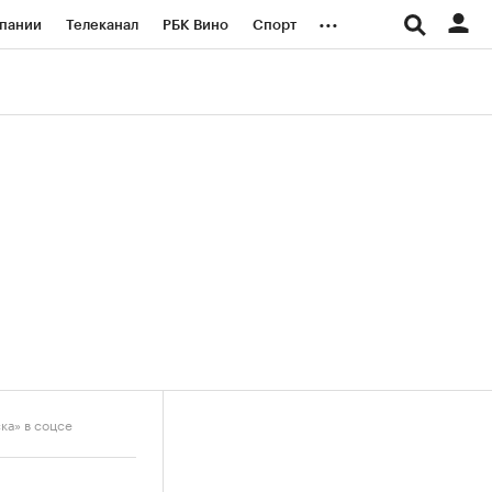
...
пании
Телеканал
РБК Вино
Спорт
ые проекты
Город
Стиль
Крипто
Спецпроекты СПб
логии и медиа
Финансы
ка» в соцсе