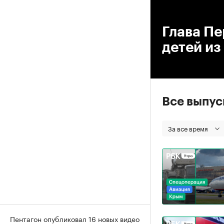
00
Глава П
детей из
Все выпу
За все время
Пентагон опубликовал 16 новых видео