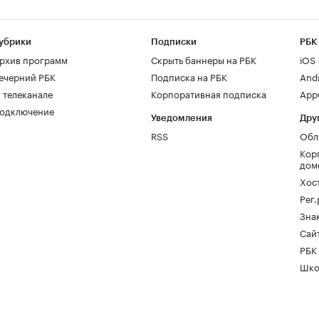
убрики
Подписки
РБК
рхив программ
Скрыть баннеры на РБК
iOS
ечерний РБК
Подписка на РБК
And
 телеканале
Корпоративная подписка
AppG
одключение
Уведомления
Дру
RSS
Обл
Кор
дом
Хос
Рег
Зна
Сайт
РБК
Шко