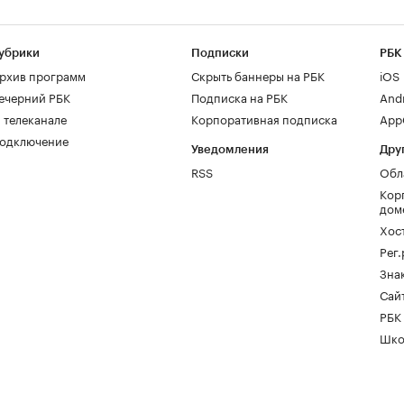
убрики
Подписки
РБК
рхив программ
Скрыть баннеры на РБК
iOS
ечерний РБК
Подписка на РБК
And
 телеканале
Корпоративная подписка
AppG
одключение
Уведомления
Дру
RSS
Обл
Кор
дом
Хос
Рег
Зна
Сайт
РБК
Шко