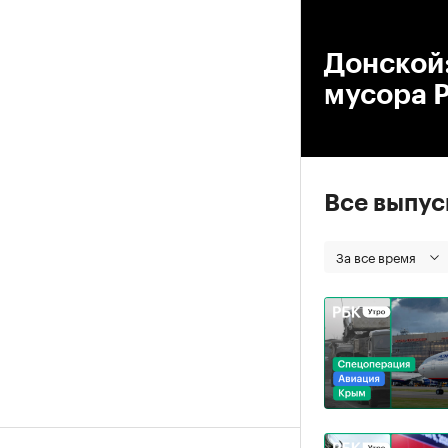
00
Донской:
мусора Р
Все выпу
За все время