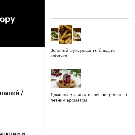
бору
Зеленый шум: рецепты блюд из
кабачка
мпаний /
Домашнее «вино» из вишни: рецепт с
летним ароматом
анкции и