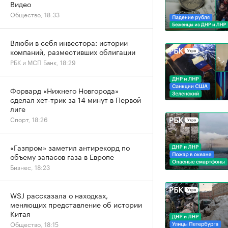
Видео
Общество, 18:33
Влюби в себя инвестора: истории
компаний, разместивших облигации
РБК и МСП Банк, 18:29
Форвард «Нижнего Новгорода»
сделал хет-трик за 14 минут в Первой
лиге
Спорт, 18:26
«Газпром» заметил антирекорд по
объему запасов газа в Европе
Бизнес, 18:23
WSJ рассказала о находках,
меняющих представление об истории
Китая
Общество, 18:15