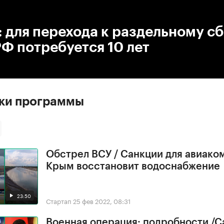
:00
/
00:00
 для перехода к раздельному с
Ф потребуется 10 лет
ски программы
Обстрел ВСУ / Санкции для авиако
Крым восстановит водоснабжение
23:50
Стартап
25 фев 2022, 08:31
Военная операция: подробности /С