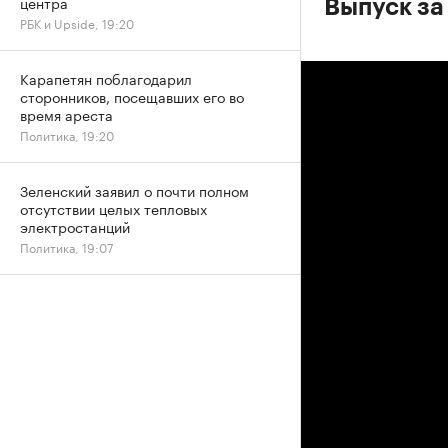
центра
Выпуск за 
РБК и Upside, 19:20
Карапетян поблагодарил
сторонников, посещавших его во
время ареста
Политика, 19:20
Зеленский заявил о почти полном
отсутствии целых тепловых
электростанций
Политика, 19:07