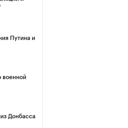
О
ния Путина и
о военной
 из Донбасса