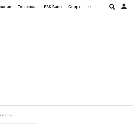
...
пании
Телеканал
РБК Вино
Спорт
ые проекты
Город
Стиль
Крипто
Спецпроекты СПб
логии и медиа
Финансы
 10 лет