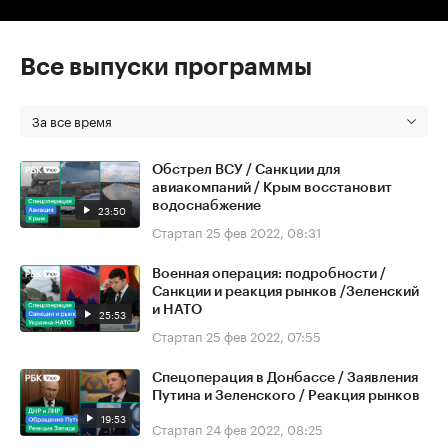
Все выпуски программы
За все время
Обстрел ВСУ / Санкции для
авиакомпаний / Крым восстановит
водоснабжение
23:50
Стартап
25 фев 2022, 08:31
Военная операция: подробности /
Санкции и реакция рынков /Зеленский
и НАТО
25:53
Стартап
25 фев 2022, 07:55
Спецоперация в Донбассе / Заявления
Путина и Зеленского / Реакция рынков
19:53
Стартап
24 фев 2022, 08:25