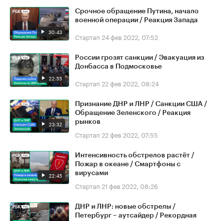
Срочное обращение Путина, начало
военной операции / Реакция Запада
30:43
Стартап
24 фев 2022, 07:52
России грозят санкции / Эвакуация из
Донбасса в Подмосковье
22:55
Стартап
22 фев 2022, 08:24
Признание ДНР и ЛНР / Санкции США /
Обращение Зеленского / Реакция
рынков
23:32
Стартап
22 фев 2022, 07:55
Интенсивность обстрелов растёт /
Пожар в океане / Смартфоны с
вирусами
22:45
Стартап
21 фев 2022, 08:26
ДНР и ЛНР: новые обстрелы /
Петербург – аутсайдер / Рекордная