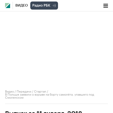
ВИДЕО
Видео
/
Передачи
/
Стартап
/
В Польше заявили о взрыве на борту самолёта, упавшего под
Смоленском