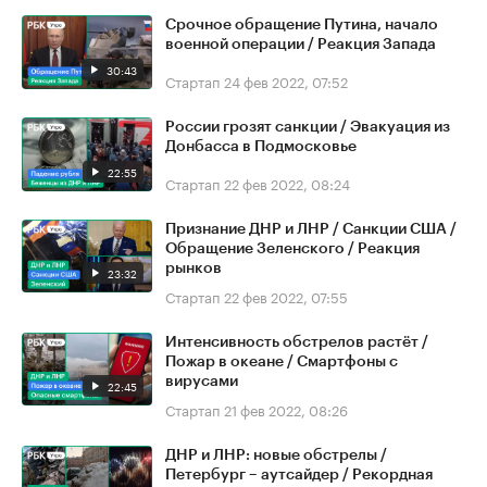
Срочное обращение Путина, начало
военной операции / Реакция Запада
30:43
Стартап
24 фев 2022, 07:52
России грозят санкции / Эвакуация из
Донбасса в Подмосковье
22:55
Стартап
22 фев 2022, 08:24
Признание ДНР и ЛНР / Санкции США /
Обращение Зеленского / Реакция
рынков
23:32
Стартап
22 фев 2022, 07:55
Интенсивность обстрелов растёт /
Пожар в океане / Смартфоны с
вирусами
22:45
Стартап
21 фев 2022, 08:26
ДНР и ЛНР: новые обстрелы /
Петербург – аутсайдер / Рекордная