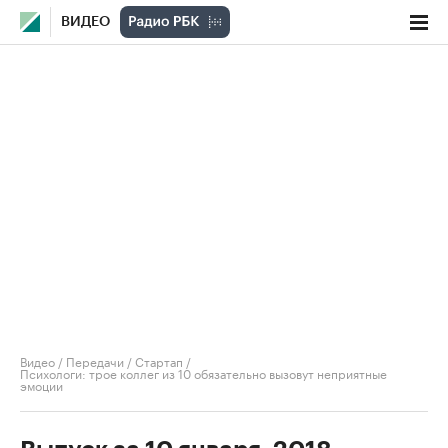
ВИДЕО
Видео
/
Передачи
/
Стартап
/
Психологи: трое коллег из 10 обязательно вызовут неприятные
эмоции