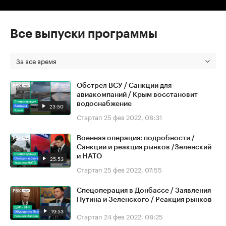
Все выпуски программы
За все время
Обстрел ВСУ / Санкции для
авиакомпаний / Крым восстановит
водоснабжение
23:50
Стартап
25 фев 2022, 08:31
Военная операция: подробности /
Санкции и реакция рынков /Зеленский
и НАТО
25:53
Стартап
25 фев 2022, 07:55
Спецоперация в Донбассе / Заявления
Путина и Зеленского / Реакция рынков
19:53
Стартап
24 фев 2022, 08:25