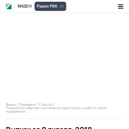
ВИДЕО
Видео
/
Передачи
/
Стартап
/
Психологи советуют постепенно приступать к работе после
праздников