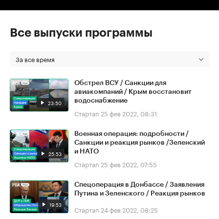
Все выпуски программы
За все время
Обстрел ВСУ / Санкции для
авиакомпаний / Крым восстановит
водоснабжение
23:50
Стартап
25 фев 2022, 08:31
Военная операция: подробности /
Санкции и реакция рынков /Зеленский
и НАТО
25:53
Стартап
25 фев 2022, 07:55
Спецоперация в Донбассе / Заявления
Путина и Зеленского / Реакция рынков
19:53
Стартап
24 фев 2022, 08:25