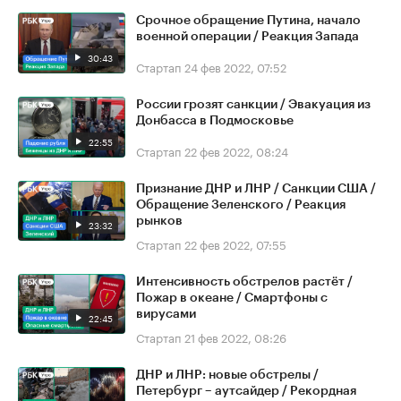
Срочное обращение Путина, начало
военной операции / Реакция Запада
30:43
Стартап
24 фев 2022, 07:52
России грозят санкции / Эвакуация из
Донбасса в Подмосковье
22:55
Стартап
22 фев 2022, 08:24
Признание ДНР и ЛНР / Санкции США /
Обращение Зеленского / Реакция
рынков
23:32
Стартап
22 фев 2022, 07:55
Интенсивность обстрелов растёт /
Пожар в океане / Смартфоны с
вирусами
22:45
Стартап
21 фев 2022, 08:26
ДНР и ЛНР: новые обстрелы /
Петербург – аутсайдер / Рекордная