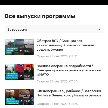
Все выпуски программы
За все время
Обстрел ВСУ / Санкции для
авиакомпаний / Крым восстановит
водоснабжение
23:50
Стартап
25 фев 2022, 08:31
Военная операция: подробности /
Санкции и реакция рынков /Зеленский
и НАТО
25:53
Стартап
25 фев 2022, 07:55
Спецоперация в Донбассе / Заявления
Путина и Зеленского / Реакция рынков
19:53
Стартап
24 фев 2022, 08:25