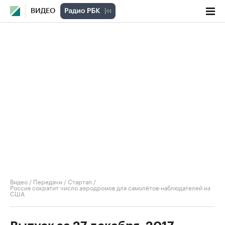
ВИДЕО
Видео
/
Передачи
/
Стартап
/
Россия сократит число аэродромов для самолётов-наблюдателей из
США