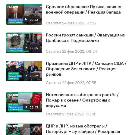
Срочное обращение Путина, начало
военной операции / Реакция Запада
30:43
Стартап
24 фев 2022, 07:52
России грозят санкции / Эвакуация из
Донбасса в Подмосковье
22:55
Стартап
22 фев 2022, 08:24
Признание ДНР и ЛНР / Санкции США /
Обращение Зеленского / Реакция
рынков
23:32
Стартап
22 фев 2022, 07:55
Интенсивность обстрелов растёт /
Пожар в океане / Смартфоны с
вирусами
22:45
Стартап
21 фев 2022, 08:26
ДНР и ЛНР: новые обстрелы /
Петербург – аутсайдер / Рекордная