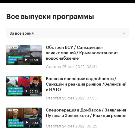
Все выпуски программы
За все время
Обстрел ВСУ / Санкции для
авиакомпаний / Крым восстановит
водоснабжение
23:50
Стартап
25 фев 2022, 08:31
Военная операция: подробности /
Санкции и реакция рынков /Зеленский
и НАТО
25:53
Стартап
25 фев 2022, 07:55
Спецоперация в Донбассе / Заявления
Путина и Зеленского / Реакция рынков
19:53
Стартап
24 фев 2022, 08:25