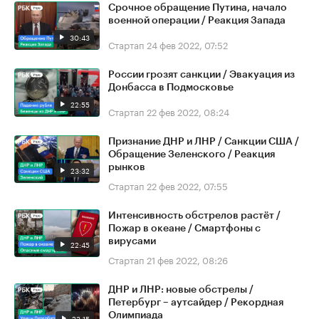
Срочное обращение Путина, начало
военной операции / Реакция Запада
30:43
Стартап
24 фев 2022, 07:52
России грозят санкции / Эвакуация из
Донбасса в Подмосковье
22:55
Стартап
22 фев 2022, 08:24
Признание ДНР и ЛНР / Санкции США /
Обращение Зеленского / Реакция
рынков
23:32
Стартап
22 фев 2022, 07:55
Интенсивность обстрелов растёт /
Пожар в океане / Смартфоны с
вирусами
22:45
Стартап
21 фев 2022, 08:26
ДНР и ЛНР: новые обстрелы /
Петербург – аутсайдер / Рекордная
Олимпиада
23:15