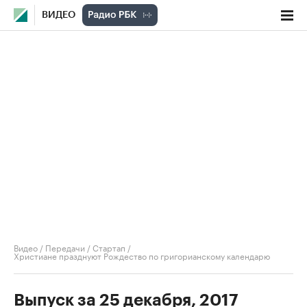
ВИДЕО
Видео
/
Передачи
/
Стартап
/
Христиане празднуют Рождество по григорианскому календарю
Выпуск за 25 декабря, 2017