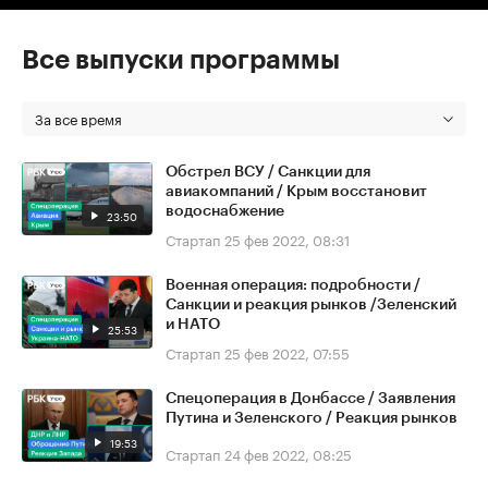
Все выпуски программы
За все время
Обстрел ВСУ / Санкции для
авиакомпаний / Крым восстановит
водоснабжение
23:50
Стартап
25 фев 2022, 08:31
Военная операция: подробности /
Санкции и реакция рынков /Зеленский
и НАТО
25:53
Стартап
25 фев 2022, 07:55
Спецоперация в Донбассе / Заявления
Путина и Зеленского / Реакция рынков
19:53
Стартап
24 фев 2022, 08:25