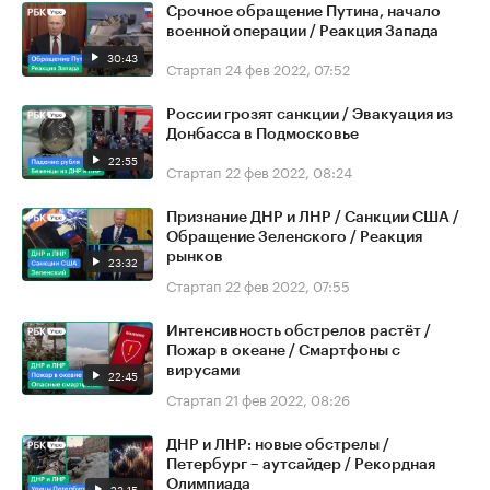
Срочное обращение Путина, начало
военной операции / Реакция Запада
30:43
Стартап
24 фев 2022, 07:52
России грозят санкции / Эвакуация из
Донбасса в Подмосковье
22:55
Стартап
22 фев 2022, 08:24
Признание ДНР и ЛНР / Санкции США /
Обращение Зеленского / Реакция
рынков
23:32
Стартап
22 фев 2022, 07:55
Интенсивность обстрелов растёт /
Пожар в океане / Смартфоны с
вирусами
22:45
Стартап
21 фев 2022, 08:26
ДНР и ЛНР: новые обстрелы /
Петербург – аутсайдер / Рекордная
Олимпиада
23:15