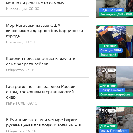
можно ли делать это самому
Инвестиции, 09:30
Мэр Нагасаки назвал США
виновниками ядерной бомбардировки
города
Политика, 09:20
Володин призвал регионы изучить
опыт запрета вейпов
Общество, 09:19
Гастрогид по Центральной России:
сыры, крокодилы и органический
сидр
РБК и РСХБ, 09:10
В Румынии затопили четыре баржи в
рукаве Дуная для подачи воды на АЭС
Общество, 09:08