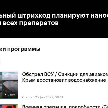
:00
/
00:00
ьный штрихкод планируют нанос
 всех препаратов
ски программы
Обстрел ВСУ / Санкции для авиако
Крым восстановит водоснабжение
23:50
Стартап
25 фев 2022, 08:31
Военная операция: подробности /С