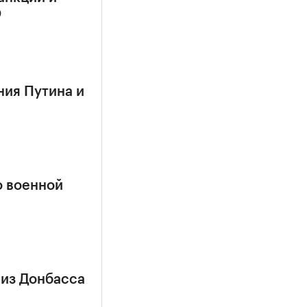
О
ния Путина и
о военной
 из Донбасса