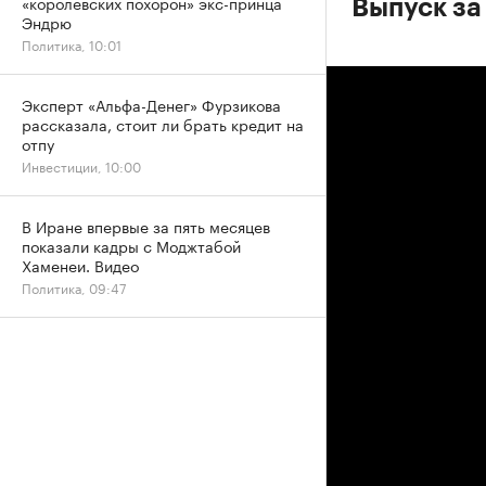
«королевских похорон» экс-принца
Выпуск за
Эндрю
Политика, 10:01
Эксперт «Альфа-Денег» Фурзикова
рассказала, стоит ли брать кредит на
отпу
Инвестиции, 10:00
В Иране впервые за пять месяцев
показали кадры с Моджтабой
Хаменеи. Видео
Политика, 09:47