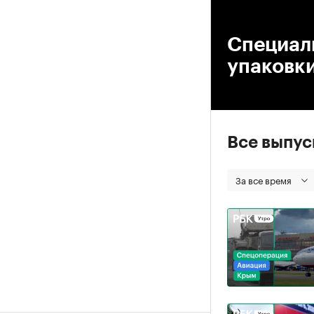
00
Специал
упаковки
Все выпу
За все время