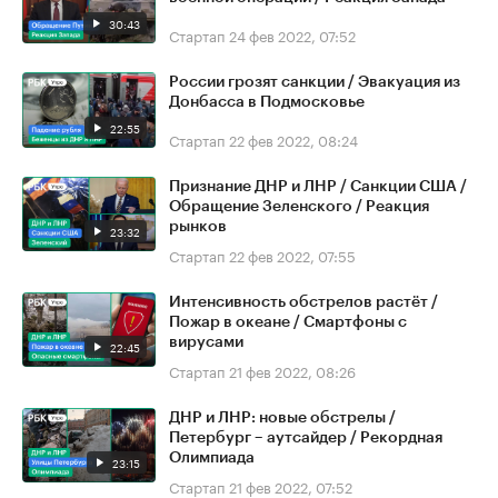
30:43
Стартап
24 фев 2022, 07:52
России грозят санкции / Эвакуация из
Донбасса в Подмосковье
22:55
Стартап
22 фев 2022, 08:24
Признание ДНР и ЛНР / Санкции США /
Обращение Зеленского / Реакция
рынков
23:32
Стартап
22 фев 2022, 07:55
Интенсивность обстрелов растёт /
Пожар в океане / Смартфоны с
вирусами
22:45
Стартап
21 фев 2022, 08:26
ДНР и ЛНР: новые обстрелы /
Петербург – аутсайдер / Рекордная
Олимпиада
23:15
Стартап
21 фев 2022, 07:52