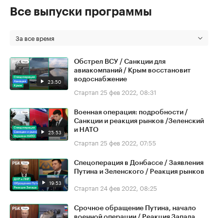
Все выпуски программы
За все время
Обстрел ВСУ / Санкции для
авиакомпаний / Крым восстановит
водоснабжение
23:50
Стартап
25 фев 2022, 08:31
Военная операция: подробности /
Санкции и реакция рынков /Зеленский
и НАТО
25:53
Стартап
25 фев 2022, 07:55
Спецоперация в Донбассе / Заявления
Путина и Зеленского / Реакция рынков
19:53
Стартап
24 фев 2022, 08:25
Срочное обращение Путина, начало
военной операции / Реакция Запада