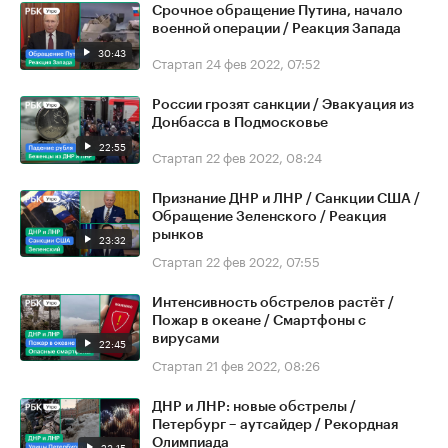
Срочное обращение Путина, начало
военной операции / Реакция Запада
30:43
Стартап
24 фев 2022, 07:52
России грозят санкции / Эвакуация из
Донбасса в Подмосковье
22:55
Стартап
22 фев 2022, 08:24
Признание ДНР и ЛНР / Санкции США /
Обращение Зеленского / Реакция
рынков
23:32
Стартап
22 фев 2022, 07:55
Интенсивность обстрелов растёт /
Пожар в океане / Смартфоны с
вирусами
22:45
Стартап
21 фев 2022, 08:26
ДНР и ЛНР: новые обстрелы /
Петербург – аутсайдер / Рекордная
Олимпиада
23:15