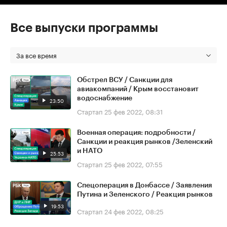
Все выпуски программы
За все время
Обстрел ВСУ / Санкции для
авиакомпаний / Крым восстановит
водоснабжение
23:50
Стартап
25 фев 2022, 08:31
Военная операция: подробности /
Санкции и реакция рынков /Зеленский
и НАТО
25:53
Стартап
25 фев 2022, 07:55
Спецоперация в Донбассе / Заявления
Путина и Зеленского / Реакция рынков
19:53
Стартап
24 фев 2022, 08:25