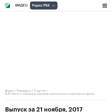
ВИДЕО
Видео
/
Передачи
/
Стартап
/
В Атланте с помощью взрывов уничтожили спортивную арену
Выпуск за 21 ноября, 2017