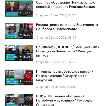
Срочное обращение Путина, начало
военной операции / Реакция Запада
30:43
Стартап
24 фев 2022, 07:52
России грозят санкции / Эвакуация из
Донбасса в Подмосковье
22:55
Стартап
22 фев 2022, 08:24
Признание ДНР и ЛНР / Санкции США /
Обращение Зеленского / Реакция
рынков
23:32
Стартап
22 фев 2022, 07:55
Интенсивность обстрелов растёт /
Пожар в океане / Смартфоны с
вирусами
22:45
Стартап
21 фев 2022, 08:26
ДНР и ЛНР: новые обстрелы /
Петербург – аутсайдер / Рекордная
Олимпиада
23:15