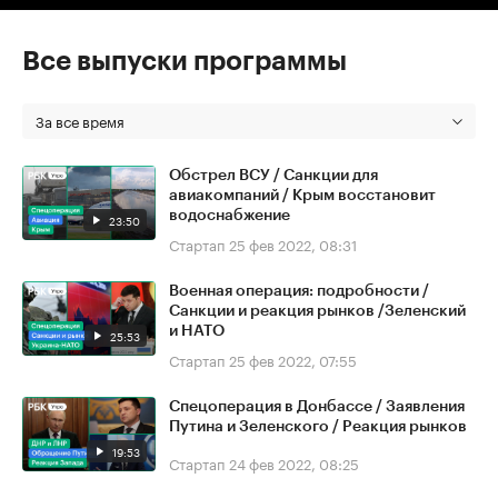
Все выпуски программы
За все время
Обстрел ВСУ / Санкции для
авиакомпаний / Крым восстановит
водоснабжение
23:50
Стартап
25 фев 2022, 08:31
Военная операция: подробности /
Санкции и реакция рынков /Зеленский
и НАТО
25:53
Стартап
25 фев 2022, 07:55
Спецоперация в Донбассе / Заявления
Путина и Зеленского / Реакция рынков
19:53
Стартап
24 фев 2022, 08:25