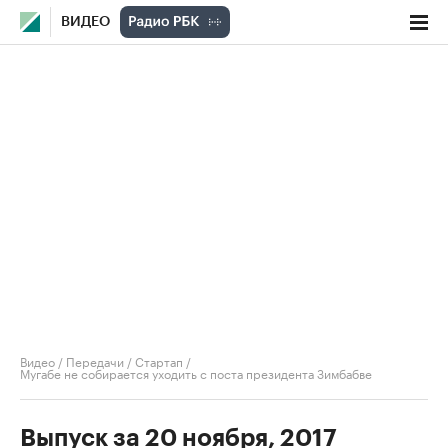
ВИДЕО
Видео
/
Передачи
/
Стартап
/
Мугабе не собирается уходить с поста президента Зимбабве
Выпуск за 20 ноября, 2017