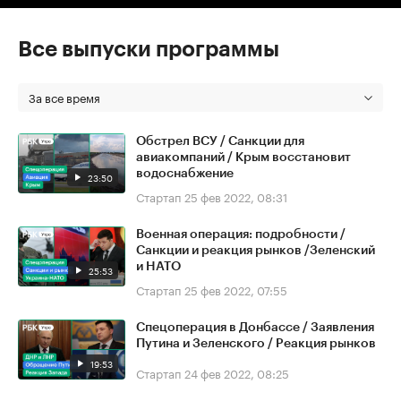
Все выпуски программы
За все время
Обстрел ВСУ / Санкции для
авиакомпаний / Крым восстановит
водоснабжение
23:50
Стартап
25 фев 2022, 08:31
Военная операция: подробности /
Санкции и реакция рынков /Зеленский
и НАТО
25:53
Стартап
25 фев 2022, 07:55
Спецоперация в Донбассе / Заявления
Путина и Зеленского / Реакция рынков
19:53
Стартап
24 фев 2022, 08:25