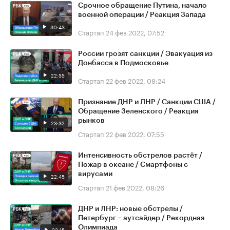
Срочное обращение Путина, начало
военной операции / Реакция Запада
30:43
Стартап
24 фев 2022, 07:52
России грозят санкции / Эвакуация из
Донбасса в Подмосковье
22:55
Стартап
22 фев 2022, 08:24
Признание ДНР и ЛНР / Санкции США /
Обращение Зеленского / Реакция
рынков
23:32
Стартап
22 фев 2022, 07:55
Интенсивность обстрелов растёт /
Пожар в океане / Смартфоны с
вирусами
22:45
Стартап
21 фев 2022, 08:26
ДНР и ЛНР: новые обстрелы /
Петербург – аутсайдер / Рекордная
Олимпиада
23:15