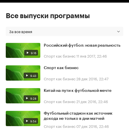
Все выпуски программы
За все время
Российский футбол: новая реальность
9:16
Спорт как бизнес
11 янв 2017, 22:46
Спорт как бизнес
9:43
Спорт как бизнес
28 дек 2016, 22:47
Китай на пути к футбольной мечте
9:28
Спорт как бизнес
21 дек 2016, 22:46
Футбольный стадион как источник
дохода не только в дни матчей
9:54
Спорт как бизнес
07 дек 2016, 22:46