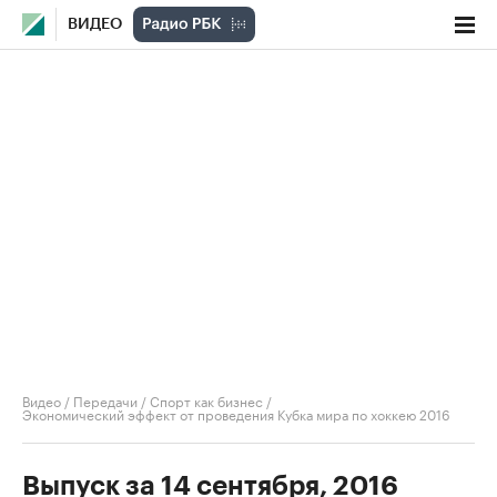
ВИДЕО
Видео
/
Передачи
/
Спорт как бизнес
/
Экономический эффект от проведения Кубка мира по хоккею 2016
Выпуск за 14 сентября, 2016