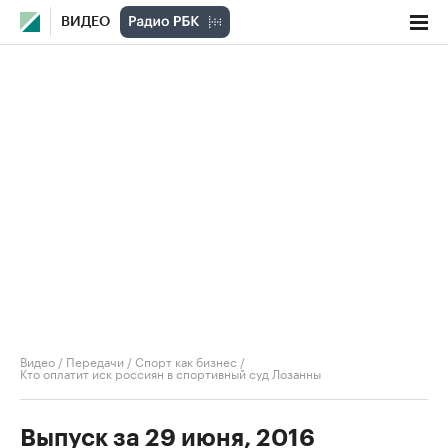
ВИДЕО
Видео
/
Передачи
/
Спорт как бизнес
/
Кто оплатит иск россиян в спортивный суд Лозанны
Выпуск за 29 июня, 2016