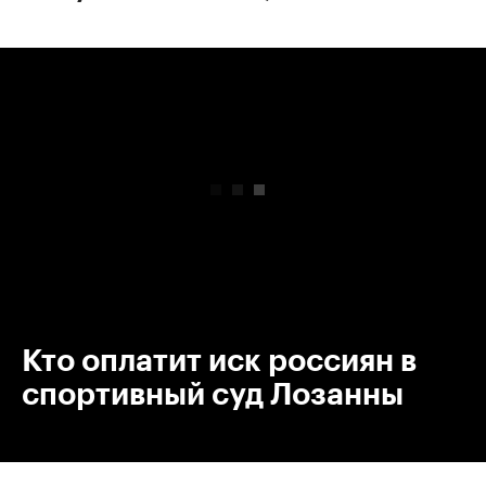
00:00
/
00:00
Кто оплатит иск россиян в
спортивный суд Лозанны