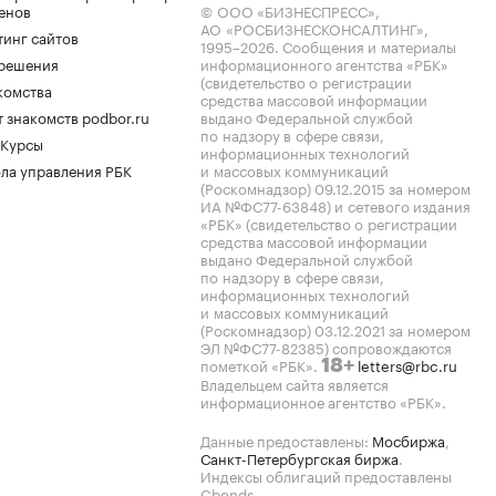
енов
© ООО «БИЗНЕСПРЕСС»,
АО «РОСБИЗНЕСКОНСАЛТИНГ»,
тинг сайтов
1995–2026
. Сообщения и материалы
.решения
информационного агентства «РБК»
(свидетельство о регистрации
комства
средства массовой информации
 знакомств podbor.ru
выдано Федеральной службой
по надзору в сфере связи,
 Курсы
информационных технологий
ла управления РБК
и массовых коммуникаций
(Роскомнадзор) 09.12.2015 за номером
ИА №ФС77-63848) и сетевого издания
«РБК» (свидетельство о регистрации
средства массовой информации
выдано Федеральной службой
по надзору в сфере связи,
информационных технологий
и массовых коммуникаций
(Роскомнадзор) 03.12.2021 за номером
ЭЛ №ФС77-82385) сопровождаются
пометкой «РБК».
letters@rbc.ru
18+
Владельцем сайта является
информационное агентство «РБК».
Данные предоставлены:
Мосбиржа
,
Санкт-Петербургская биржа
.
Индексы облигаций предоставлены
Cbonds.