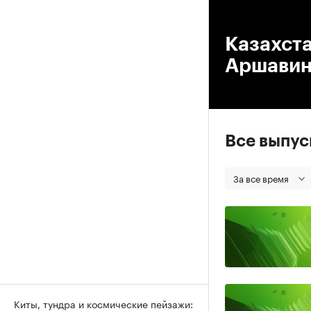
00
Казахст
Аршавин
Все выпу
За все время
Киты, тундра и космические пейзажи: