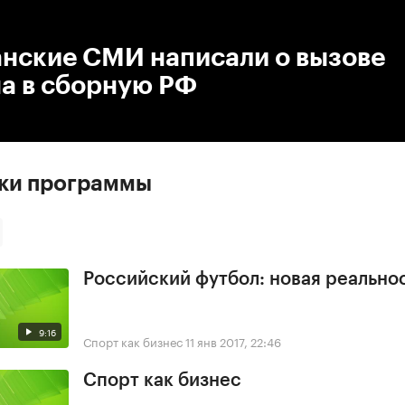
:00
/
00:00
анские СМИ написали о вызове
а в сборную РФ
ски программы
Российский футбол: новая реально
9:16
Спорт как бизнес
11 янв 2017, 22:46
Спорт как бизнес