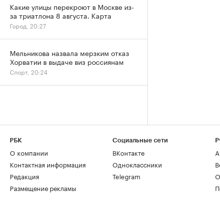
Какие улицы перекроют в Москве из-
за триатлона 8 августа. Карта
Город, 20:27
Мельникова назвала мерзким отказ
Хорватии в выдаче виз россиянам
Спорт, 20:24
РБК
Социальные сети
Р
О компании
ВКонтакте
А
Контактная информация
Одноклассники
В
Редакция
Telegram
О
Размещение рекламы
П