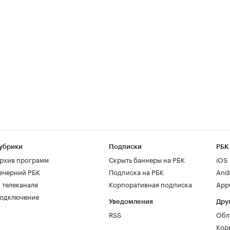
убрики
Подписки
РБК
рхив программ
Скрыть баннеры на РБК
iOS
ечерний РБК
Подписка на РБК
And
 телеканале
Корпоративная подписка
AppG
одключение
Уведомления
Дру
RSS
Обл
Кор