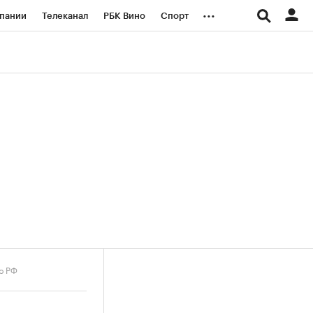
...
пании
Телеканал
РБК Вино
Спорт
ые проекты
Город
Стиль
Крипто
Спецпроекты СПб
логии и медиа
Финансы
ю РФ