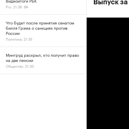
Видеоитоги РБК
Выпуск за
Pro, 21:36
Что будет после принятия сенатом
билля Грэма о санкциях против
России
Политика, 21:35
Минтруд раскрыл, кто получит право
на две пенсии
Общество, 21:30