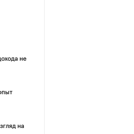
дохода не
опыт
згляд на