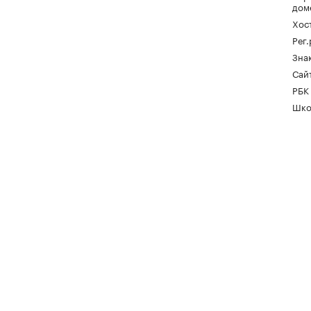
дом
Хос
Рег
Зна
Сайт
РБК
Шко