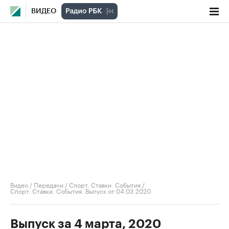
ВИДЕО
Видео
/
Передачи
/
Спорт. Ставки. События
/
Спорт. Ставки. События. Выпуск от 04.03.2020
Выпуск за 4 марта, 2020