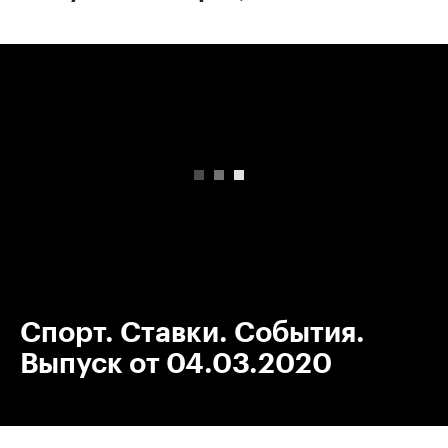
00:00
/
00:00
Спорт. Ставки. События.
Выпуск от 04.03.2020