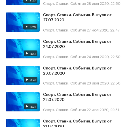
8:23
Спорт. Ставки. События
28 июл 2020, 22:50
Спорт. Ставки. События. Выпуск от
27.07.2020
8:23
Спорт. Ставки. События
27 июл 2020, 22:47
Спорт. Ставки. События. Выпуск от
24.07.2020
8:41
Спорт. Ставки. События
24 июл 2020, 22:50
Спорт. Ставки. События. Выпуск от
23.07.2020
8:41
Спорт. Ставки. События
23 июл 2020, 22:50
Спорт. Ставки. События. Выпуск от
22.07.2020
8:31
Спорт. Ставки. События
22 июл 2020, 22:51
Спорт. Ставки. События. Выпуск от
21.07.2020