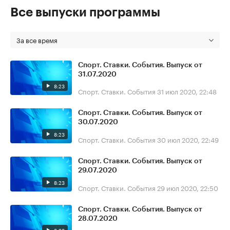
Все выпуски программы
За все время
Спорт. Ставки. События. Выпуск от
31.07.2020
8:23
Спорт. Ставки. События
31 июл 2020, 22:48
Спорт. Ставки. События. Выпуск от
30.07.2020
8:23
Спорт. Ставки. События
30 июл 2020, 22:49
Спорт. Ставки. События. Выпуск от
29.07.2020
8:23
Спорт. Ставки. События
29 июл 2020, 22:50
Спорт. Ставки. События. Выпуск от
28.07.2020