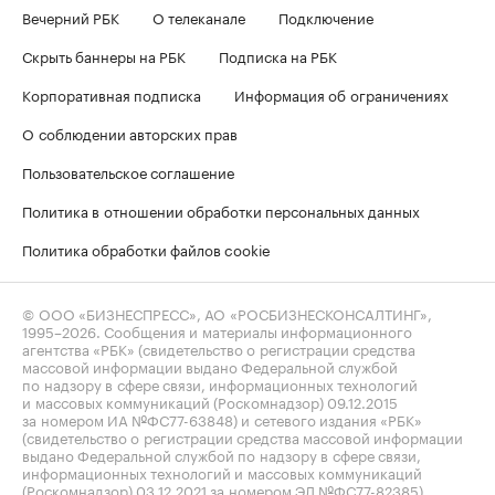
Вечерний РБК
О телеканале
Подключение
Скрыть баннеры на РБК
Подписка на РБК
Корпоративная подписка
Информация об ограничениях
О соблюдении авторских прав
Пользовательское соглашение
Политика в отношении обработки персональных данных
Политика обработки файлов cookie
© ООО «БИЗНЕСПРЕСС», АО «РОСБИЗНЕСКОНСАЛТИНГ»,
1995–2026
. Сообщения и материалы информационного
агентства «РБК» (свидетельство о регистрации средства
массовой информации выдано Федеральной службой
по надзору в сфере связи, информационных технологий
и массовых коммуникаций (Роскомнадзор) 09.12.2015
за номером ИА №ФС77-63848) и сетевого издания «РБК»
(свидетельство о регистрации средства массовой информации
выдано Федеральной службой по надзору в сфере связи,
информационных технологий и массовых коммуникаций
(Роскомнадзор) 03.12.2021 за номером ЭЛ №ФС77-82385)