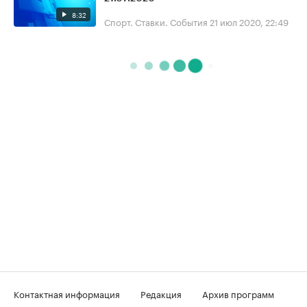
8:32
Спорт. Ставки. События
21 июл 2020, 22:49
Контактная информация
Редакция
Архив программ