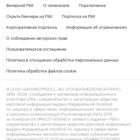
Вечерний РБК
О телеканале
Подключение
Скрыть баннеры на РБК
Подписка на РБК
Корпоративная подписка
Информация об ограничениях
О соблюдении авторских прав
Пользовательское соглашение
Политика в отношении обработки персональных данных
Политика обработки файлов cookie
© ООО «БИЗНЕСПРЕСС», АО «РОСБИЗНЕСКОНСАЛТИНГ»,
1995–2026
. Сообщения и материалы информационного
агентства «РБК» (свидетельство о регистрации средства
массовой информации выдано Федеральной службой
по надзору в сфере связи, информационных технологий
и массовых коммуникаций (Роскомнадзор) 09.12.2015
за номером ИА №ФС77-63848) и сетевого издания «РБК»
(свидетельство о регистрации средства массовой информации
выдано Федеральной службой по надзору в сфере связи,
информационных технологий и массовых коммуникаций
(Роскомнадзор) 03.12.2021 за номером ЭЛ №ФС77-82385)