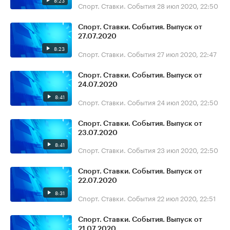
8:23
Спорт. Ставки. События
28 июл 2020, 22:50
Спорт. Ставки. События. Выпуск от
27.07.2020
8:23
Спорт. Ставки. События
27 июл 2020, 22:47
Спорт. Ставки. События. Выпуск от
24.07.2020
8:41
Спорт. Ставки. События
24 июл 2020, 22:50
Спорт. Ставки. События. Выпуск от
23.07.2020
8:41
Спорт. Ставки. События
23 июл 2020, 22:50
Спорт. Ставки. События. Выпуск от
22.07.2020
8:31
Спорт. Ставки. События
22 июл 2020, 22:51
Спорт. Ставки. События. Выпуск от
21.07.2020