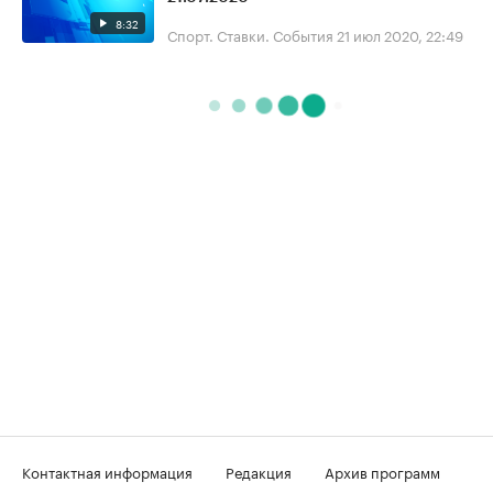
8:32
Спорт. Ставки. События
21 июл 2020, 22:49
Контактная информация
Редакция
Архив программ