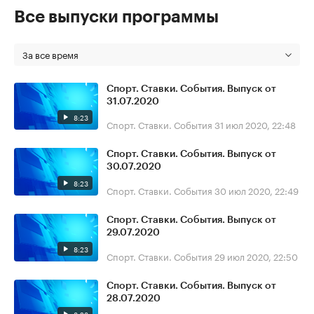
Все выпуски программы
За все время
Спорт. Ставки. События. Выпуск от
31.07.2020
8:23
Спорт. Ставки. События
31 июл 2020, 22:48
Спорт. Ставки. События. Выпуск от
30.07.2020
8:23
Спорт. Ставки. События
30 июл 2020, 22:49
Спорт. Ставки. События. Выпуск от
29.07.2020
8:23
Спорт. Ставки. События
29 июл 2020, 22:50
Спорт. Ставки. События. Выпуск от
28.07.2020