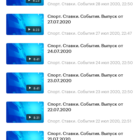
8:23
Спорт. Ставки. События
28 июл 2020, 22:50
Спорт. Ставки. События. Выпуск от
27.07.2020
8:23
Спорт. Ставки. События
27 июл 2020, 22:47
Спорт. Ставки. События. Выпуск от
24.07.2020
8:41
Спорт. Ставки. События
24 июл 2020, 22:50
Спорт. Ставки. События. Выпуск от
23.07.2020
8:41
Спорт. Ставки. События
23 июл 2020, 22:50
Спорт. Ставки. События. Выпуск от
22.07.2020
8:31
Спорт. Ставки. События
22 июл 2020, 22:51
Спорт. Ставки. События. Выпуск от
21.07.2020