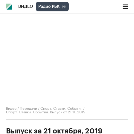
ВИДЕО
Видео
/
Передачи
/
Спорт. Ставки. События
/
Спорт. Ставки. События. Выпуск от 21.10.2019
Выпуск за 21 октября, 2019