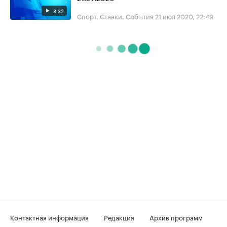
8:32
Спорт. Ставки. События
21 июл 2020, 22:49
Контактная информация
Редакция
Архив программ