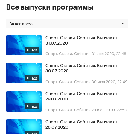
Все выпуски программы
За все время
Спорт. Ставки. События. Выпуск от
31.07.2020
8:23
Спорт. Ставки. События
31 июл 2020, 22:48
Спорт. Ставки. События. Выпуск от
30.07.2020
8:23
Спорт. Ставки. События
30 июл 2020, 22:49
Спорт. Ставки. События. Выпуск от
29.07.2020
8:23
Спорт. Ставки. События
29 июл 2020, 22:50
Спорт. Ставки. События. Выпуск от
28.07.2020