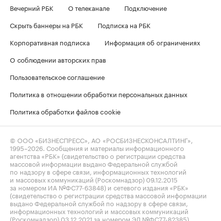
Вечерний РБК
О телеканале
Подключение
Скрыть баннеры на РБК
Подписка на РБК
Корпоративная подписка
Информация об ограничениях
О соблюдении авторских прав
Пользовательское соглашение
Политика в отношении обработки персональных данных
Политика обработки файлов cookie
© ООО «БИЗНЕСПРЕСС», АО «РОСБИЗНЕСКОНСАЛТИНГ»,
1995–2026
. Сообщения и материалы информационного
агентства «РБК» (свидетельство о регистрации средства
массовой информации выдано Федеральной службой
по надзору в сфере связи, информационных технологий
и массовых коммуникаций (Роскомнадзор) 09.12.2015
за номером ИА №ФС77-63848) и сетевого издания «РБК»
(свидетельство о регистрации средства массовой информации
выдано Федеральной службой по надзору в сфере связи,
информационных технологий и массовых коммуникаций
(Роскомнадзор) 03.12.2021 за номером ЭЛ №ФС77-82385)