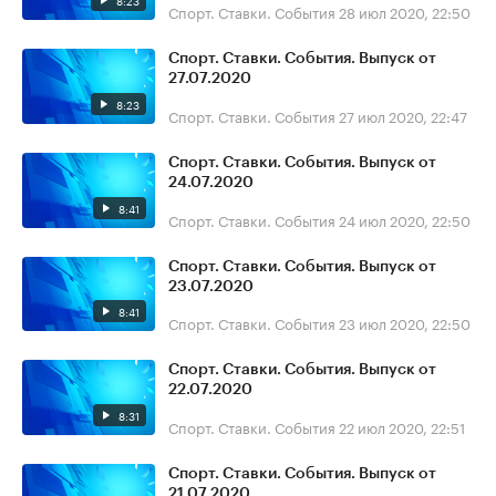
8:23
Спорт. Ставки. События
28 июл 2020, 22:50
Спорт. Ставки. События. Выпуск от
27.07.2020
8:23
Спорт. Ставки. События
27 июл 2020, 22:47
Спорт. Ставки. События. Выпуск от
24.07.2020
8:41
Спорт. Ставки. События
24 июл 2020, 22:50
Спорт. Ставки. События. Выпуск от
23.07.2020
8:41
Спорт. Ставки. События
23 июл 2020, 22:50
Спорт. Ставки. События. Выпуск от
22.07.2020
8:31
Спорт. Ставки. События
22 июл 2020, 22:51
Спорт. Ставки. События. Выпуск от
21.07.2020