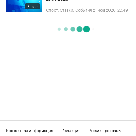
8:32
Спорт. Ставки. События
21 июл 2020, 22:49
Контактная информация
Редакция
Архив программ