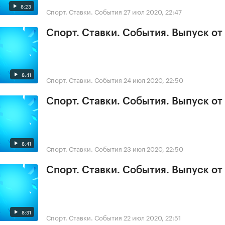
8:23
Спорт. Ставки. События
27 июл 2020, 22:47
Спорт. Ставки. События. Выпуск от
8:41
Спорт. Ставки. События
24 июл 2020, 22:50
Спорт. Ставки. События. Выпуск от
8:41
Спорт. Ставки. События
23 июл 2020, 22:50
Спорт. Ставки. События. Выпуск от
8:31
Спорт. Ставки. События
22 июл 2020, 22:51