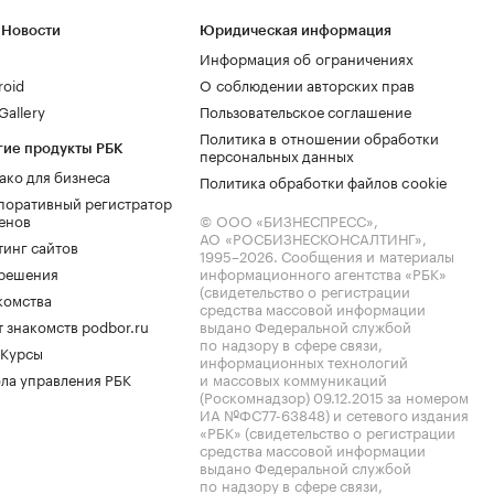
 Новости
Юридическая информация
Информация об ограничениях
roid
О соблюдении авторских прав
allery
Пользовательское соглашение
Политика в отношении обработки
гие продукты РБК
персональных данных
ако для бизнеса
Политика обработки файлов cookie
поративный регистратор
енов
© ООО «БИЗНЕСПРЕСС»,
АО «РОСБИЗНЕСКОНСАЛТИНГ»,
тинг сайтов
1995–2026
. Сообщения и материалы
.решения
информационного агентства «РБК»
(свидетельство о регистрации
комства
средства массовой информации
 знакомств podbor.ru
выдано Федеральной службой
по надзору в сфере связи,
 Курсы
информационных технологий
ла управления РБК
и массовых коммуникаций
(Роскомнадзор) 09.12.2015 за номером
ИА №ФС77-63848) и сетевого издания
«РБК» (свидетельство о регистрации
средства массовой информации
выдано Федеральной службой
по надзору в сфере связи,