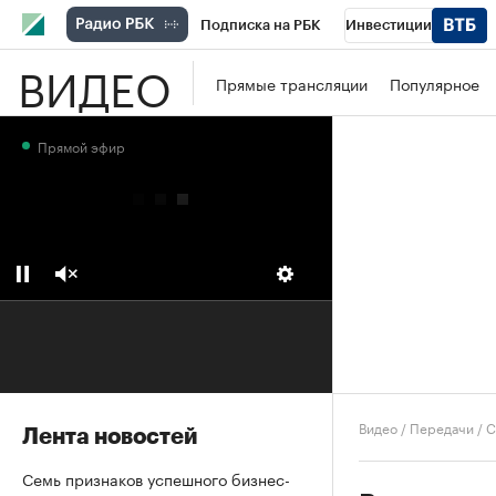
Подписка на РБК
Инвестиции
ВИДЕО
Школа управления РБК
РБК Образова
Прямые трансляции
Популярное
РБК Бизнес-среда
Дискуссионный клу
Прямой эфир
Конференции СПб
Спецпроекты
П
Рынок наличной валюты
Видео
/
Передачи
/
С
Лента новостей
Семь признаков успешного бизнес-