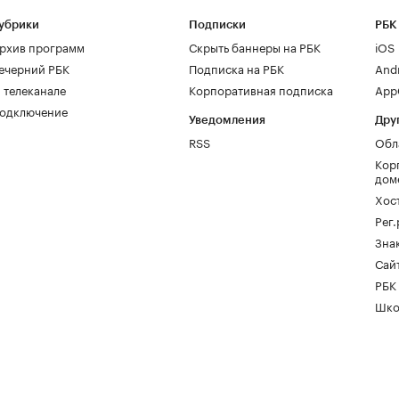
убрики
Подписки
РБК
рхив программ
Скрыть баннеры на РБК
iOS
ечерний РБК
Подписка на РБК
And
 телеканале
Корпоративная подписка
AppG
одключение
Уведомления
Дру
RSS
Обл
Кор
дом
Хос
Рег
Зна
Сайт
РБК
Шко