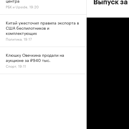
центра
Выпуск за
РБК и Upside, 19:20
Китай ужесточил правила экспорта в
США беспилотников и
комплектующих
Политика, 19:17
Клюшку Овечкина продали на
аукционе за ₽940 тыс.
Спорт, 19:11