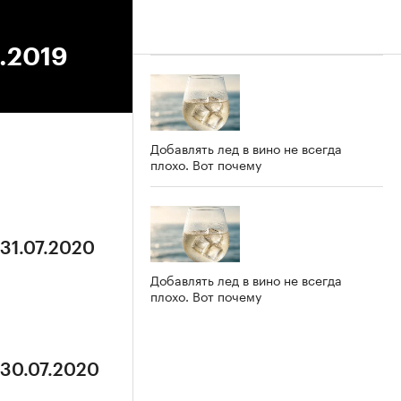
9.2019
Добавлять лед в вино не всегда
плохо. Вот почему
 31.07.2020
Добавлять лед в вино не всегда
плохо. Вот почему
 30.07.2020