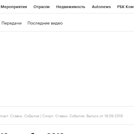
Мероприятия
Отрасли
Недвижимость
Autonews
РБК Ком
ние
РБК Курсы
РБК Life
Тренды
Визионеры
Национальн
Передачи
Последние видео
б
Исследования
Кредитные рейтинги
Франшизы
Газета
роверка контрагентов
Политика
Экономика
Бизнес
Техно
порт. Ставки. События
/
Спорт. Ставки. События. Выпуск от 19.09.2019