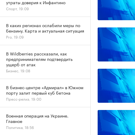
утраты доверия к Инфантино
Спорт, 19:09
В каких регионах ослабили меры по
бензину. Карта и актуальная ситуация
Pro, 19:09
В Wildberries рассказали, как
предпринимателям подтвердить
ущерб от атак
Бизнес, 19:08
В бизнес-центре «Адмирал» в Южном
порту залит первый куб бетона
Пресс-релиз, 19:00
Военная операция на Украине.
Главное
Политика, 18:56