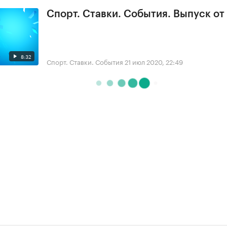
Спорт. Ставки. События. Выпуск от
8:32
Спорт. Ставки. События
21 июл 2020, 22:49