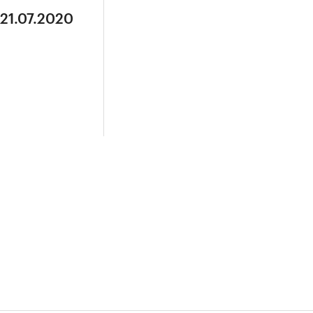
 21.07.2020