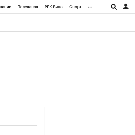
...
пании
Телеканал
РБК Вино
Спорт
ые проекты
Город
Стиль
Крипто
Спецпроекты СПб
логии и медиа
Финансы