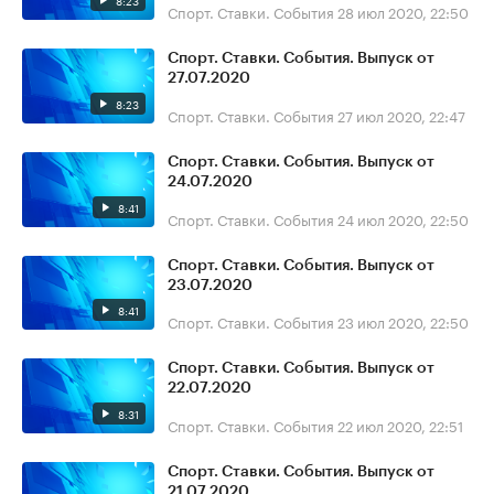
8:23
Спорт. Ставки. События
28 июл 2020, 22:50
Спорт. Ставки. События. Выпуск от
27.07.2020
8:23
Спорт. Ставки. События
27 июл 2020, 22:47
Спорт. Ставки. События. Выпуск от
24.07.2020
8:41
Спорт. Ставки. События
24 июл 2020, 22:50
Спорт. Ставки. События. Выпуск от
23.07.2020
8:41
Спорт. Ставки. События
23 июл 2020, 22:50
Спорт. Ставки. События. Выпуск от
22.07.2020
8:31
Спорт. Ставки. События
22 июл 2020, 22:51
Спорт. Ставки. События. Выпуск от
21.07.2020