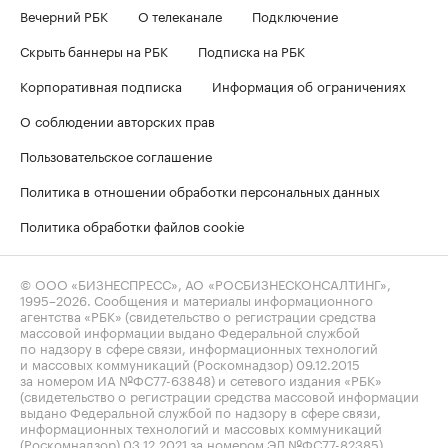
Вечерний РБК
О телеканале
Подключение
Скрыть баннеры на РБК
Подписка на РБК
Корпоративная подписка
Информация об ограничениях
О соблюдении авторских прав
Пользовательское соглашение
Политика в отношении обработки персональных данных
Политика обработки файлов cookie
© ООО «БИЗНЕСПРЕСС», АО «РОСБИЗНЕСКОНСАЛТИНГ»,
1995–2026
. Сообщения и материалы информационного
агентства «РБК» (свидетельство о регистрации средства
массовой информации выдано Федеральной службой
по надзору в сфере связи, информационных технологий
и массовых коммуникаций (Роскомнадзор) 09.12.2015
за номером ИА №ФС77-63848) и сетевого издания «РБК»
(свидетельство о регистрации средства массовой информации
выдано Федеральной службой по надзору в сфере связи,
информационных технологий и массовых коммуникаций
(Роскомнадзор) 03.12.2021 за номером ЭЛ №ФС77-82385)