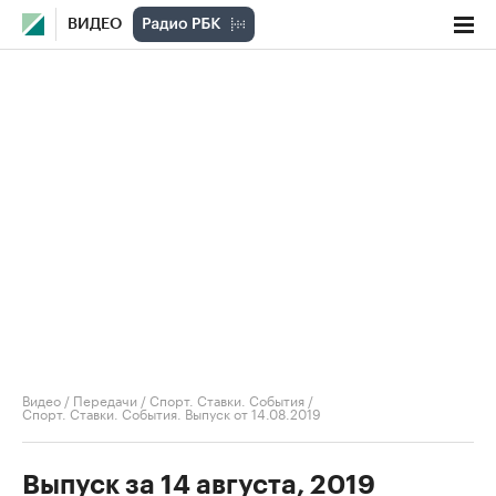
ВИДЕО
Видео
/
Передачи
/
Спорт. Ставки. События
/
Спорт. Ставки. События. Выпуск от 14.08.2019
Выпуск за 14 августа, 2019