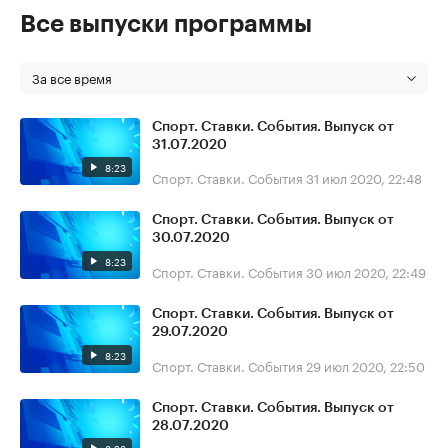
Все выпуски программы
За все время
Спорт. Ставки. События. Выпуск от
31.07.2020
8:23
Спорт. Ставки. События
31 июл 2020, 22:48
Спорт. Ставки. События. Выпуск от
30.07.2020
8:23
Спорт. Ставки. События
30 июл 2020, 22:49
Спорт. Ставки. События. Выпуск от
29.07.2020
8:23
Спорт. Ставки. События
29 июл 2020, 22:50
Спорт. Ставки. События. Выпуск от
28.07.2020